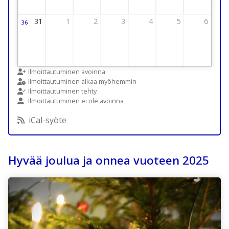
31
1
2
3
4
5
6
36
Viikko 36
31 August 2026 Thursday
1 September 2026 Thursday
2 September 2026 Thursday
3 September 2026 Thursday
4 September 2026 Thursday
5 September 2026 T
6 September
Ilmoittautuminen avoinna
Ilmoittautuminen alkaa myöhemmin
Ilmoittautuminen tehty
Ilmoittautuminen ei ole avoinna
iCal-syöte
Hyvää joulua ja onnea vuoteen 2025