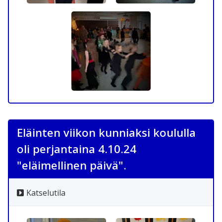
Eläinten viikon kunniaksi koululla
oli perjantaina 4.10.24
"eläimellinen päivä".
Katselutila