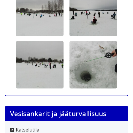
Vesisankarit ja jääturvallisuus
Katselutila