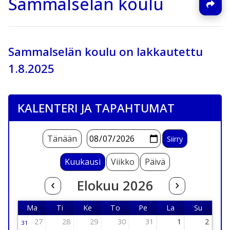
Sammalselän koulu
Sammalselän koulu on lakkautettu
1.8.2025
KALENTERI JA TAPAHTUMAT
Tänään
Kuukausi
Viikko
Päivä
Elokuu 2026
Ma
Ti
Ke
To
Pe
La
Su
Maanantai
Tiistai
Keskiviikko
Torstai
Perjantai
Lauantai
Sunnunta
27
28
29
30
31
1
2
31
Viikko 31