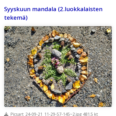
Syyskuun mandala (2.luokkalaisten
tekemä)
Picsart_24-09-21_11-29-57-145~2.jpg 481.5 kt