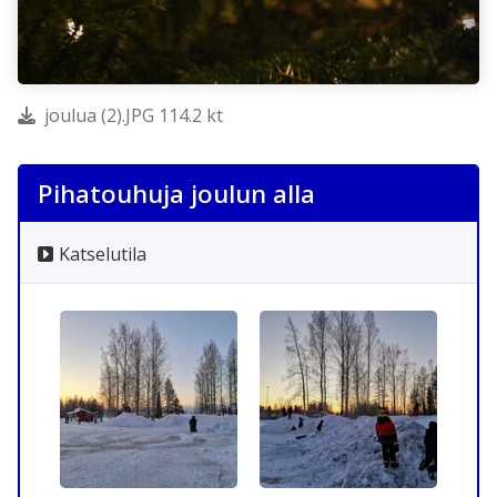
joulua (2).JPG 114.2 kt
Pihatouhuja joulun alla
Katselutila