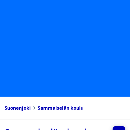
Suonenjoki
>
Sammalselän koulu