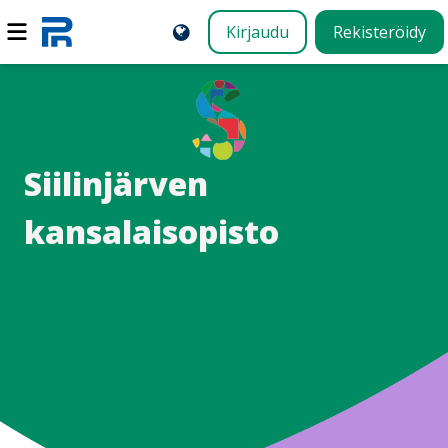
Kirjaudu
Rekisteröidy
Siilinjärven
kansalaisopisto