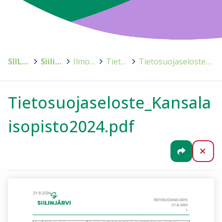
SIILINJÄRVI
>
Siilinjärven kansalaisopisto
>
Ilmoittautuminen ja kurssipaikan peruminen
>
Tietosuojaseloste
>
Tietosuojaseloste_Kansalaisopisto2024.pdf
Tietosuojaseloste_Kansala
isopisto2024.pdf
Jaa
Sul