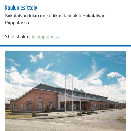
Koulun esittely
Siikalatvan lukio on kodikas lähilukio Siikalatvan
Piippolassa.
Yhteishaku
Opintopolussa
.