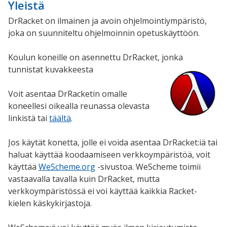
Yleistä
DrRacket on ilmainen ja avoin ohjelmointiympäristö,
joka on suunniteltu ohjelmoinnin opetuskäyttöön.
Koulun koneille on asennettu DrRacket, jonka
tunnistat kuvakkeesta
Voit asentaa DrRacketin omalle
koneellesi oikealla reunassa olevasta
linkistä tai
täältä
.
Jos käytät konetta, jolle ei voida asentaa DrRacket:iä tai
haluat käyttää koodaamiseen verkkoympäristöä, voit
käyttää
WeScheme.org
-sivustoa. WeScheme toimii
vastaavalla tavalla kuin DrRacket, mutta
verkkoympäristössä ei voi käyttää kaikkia Racket-
kielen käskykirjastoja.