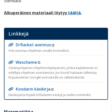
Stenbäck.
Alkuperäinen materiaali löytyy
täältä.
Linkkejä
DrRacket asennus
Voit asentaa ohjelman omalle koneellesi.
Wescheme
Selainpohjainen ohjelmointiympäristö, jonka käyttäminen ei
edellytä ohjelman asentamista. Jos koodi halutaan tallentaa,
kirjautuminen Google-tunnuksilla on välttämätöntä.
Koodarin käsikirja
Käsikirjasta löydät DrRacketin käskyt ja niiden esimerkit.
Matematiikka