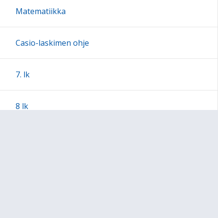
Matematiikka
Casio-laskimen ohje
7. lk
8 lk
Python ohjelmointia
Sivukartta
Sivun alkuun