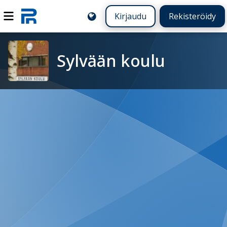
Kirjaudu
Rekisteröidy
Sylvään koulu