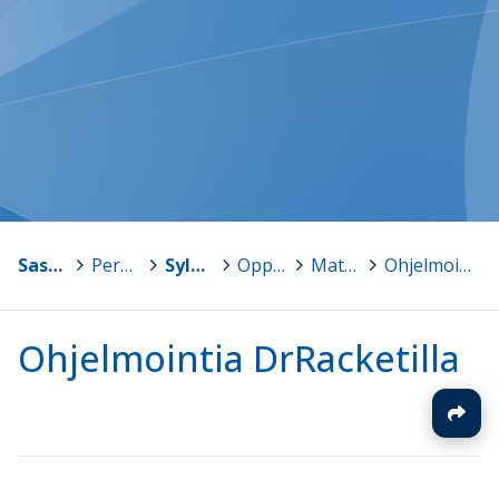
Sastamala
>
Peruskoulut
>
Sylvään koulu
>
Oppiaineet
>
Matematiikka
>
Ohjelmointia DrRacketilla
Ohjelmointia DrRacketilla