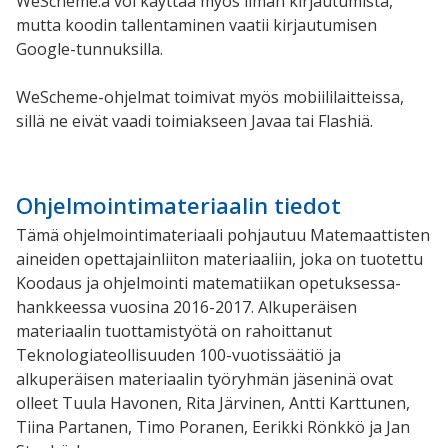
WeScheme:ä voi käyttää myös ilman kirjautumista,
mutta koodin tallentaminen vaatii kirjautumisen
Google-tunnuksilla.
WeScheme-ohjelmat toimivat myös mobiililaitteissa,
sillä ne eivät vaadi toimiakseen Javaa tai Flashiä.
Ohjelmointimateriaalin tiedot
Tämä ohjelmointimateriaali pohjautuu Matemaattisten
aineiden opettajainliiton materiaaliin, joka on tuotettu
Koodaus ja ohjelmointi matematiikan opetuksessa-
hankkeessa vuosina 2016-2017. Alkuperäisen
materiaalin tuottamistyötä on rahoittanut
Teknologiateollisuuden 100-vuotissäätiö ja
alkuperäisen materiaalin työryhmän jäseninä ovat
olleet Tuula Havonen, Rita Järvinen, Antti Karttunen,
Tiina Partanen, Timo Poranen, Eerikki Rönkkö ja Jan