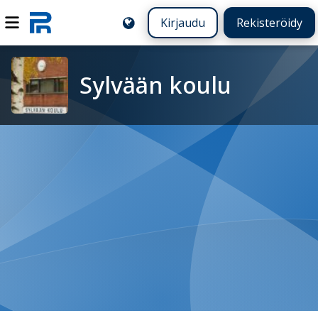
Kirjaudu
Rekisteröidy
Sylvään koulu