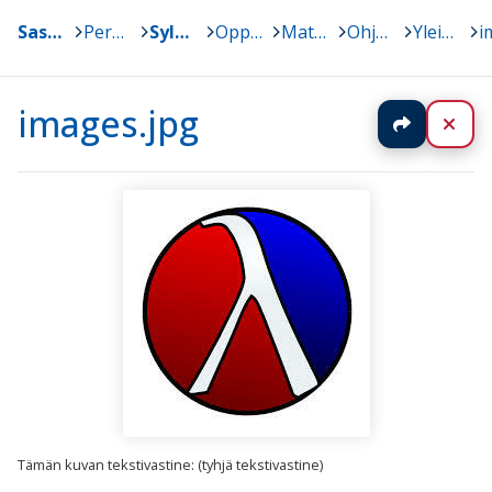
Sastamala
>
Peruskoulut
>
Sylvään koulu
>
Oppiaineet
>
Matematiikka
>
Ohjelmointia DrRacketilla
>
Yleistä
>
images.jpg
Jaa
Sul
Tämän kuvan tekstivastine: (tyhjä tekstivastine)