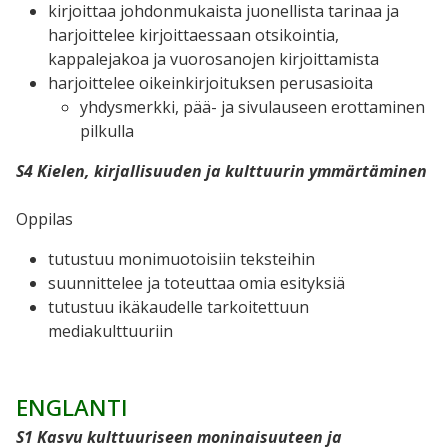
kirjoittaa johdonmukaista juonellista tarinaa ja
harjoittelee kirjoittaessaan otsikointia,
kappalejakoa ja vuorosanojen kirjoittamista
harjoittelee oikeinkirjoituksen perusasioita
yhdysmerkki, pää- ja sivulauseen erottaminen
pilkulla
S4 Kielen, kirjallisuuden ja kulttuurin ymmärtäminen
Oppilas
tutustuu monimuotoisiin teksteihin
suunnittelee ja toteuttaa omia esityksiä
tutustuu ikäkaudelle tarkoitettuun
mediakulttuuriin
ENGLANTI
S1 Kasvu kulttuuriseen moninaisuuteen ja