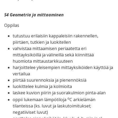
S4 Geometria ja mittaaminen
Oppilas
tutustuu erilaisiin kappaleisiin rakennellen,
piirtäen, tutkien ja luokitellen
vahvistaa mittaamisen periaatetta eri
mittayksiköillä ja välineillä sekä kiinnittää
huomiota mittaustarkkuuteen
harjoittelee yleisempien mittayksiköiden käyttöä ja
vertailua
piirtää suurennoksia ja pienennöksiä
luokittelee kulmia ja kolmioita
laskee kuvion piirin ja suorakulmion pinta-alan
o
oppii lukemaan lämpötiloja
C arkielämän
tilanteissa (ks. luvut ja laskutoimitukset;
negatiiviset luvut)