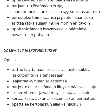
harjaantuu löytämään eroja,
säännönmukaisuuksia sekä syy-seuraussuhteita
perustelee toimintaansa ja päätelmiään sekä
esittää ratkaisujaan muille monin eri tavoin
oppii esittämään kysymyksiä ja päätelmiä
havaintojen pohjalta
S2 Luvut ja laskutoimitukset
Oppilas
tottuu käyttämään erilaisia välineitä kaikkia
laskutoimituksia tehdessään
laajentaa kymmenjärjestelmää
harjoittelee arkielämään liittyviä päässälaskuja
laskee yhteen- ja vähennyslaskuja allekkain
kertaa kertolaskun allekkainlaskun periaatteen
opettelee kertolaskun allekkainlaskun