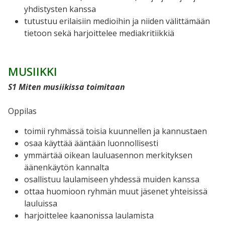
yhdistysten kanssa
tutustuu erilaisiin medioihin ja niiden välittämään
tietoon sekä harjoittelee mediakritiikkiä
MUSIIKKI
S1 Miten musiikissa toimitaan
Oppilas
toimii ryhmässä toisia kuunnellen ja kannustaen
osaa käyttää ääntään luonnollisesti
ymmärtää oikean lauluasennon merkityksen
äänenkäytön kannalta
osallistuu laulamiseen yhdessä muiden kanssa
ottaa huomioon ryhmän muut jäsenet yhteisissä
lauluissa
harjoittelee kaanonissa laulamista