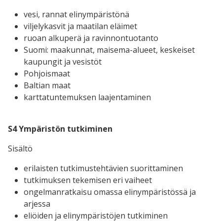
vesi, rannat elinympäristönä
viljelykasvit ja maatilan eläimet
ruoan alkuperä ja ravinnontuotanto
Suomi: maakunnat, maisema-alueet, keskeiset
kaupungit ja vesistöt
Pohjoismaat
Baltian maat
karttatuntemuksen laajentaminen
S4 Ympäristön tutkiminen
Sisältö
erilaisten tutkimustehtävien suorittaminen
tutkimuksen tekemisen eri vaiheet
ongelmanratkaisu omassa elinympäristössä ja
arjessa
eliöiden ja elinympäristöjen tutkiminen