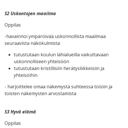
S2 Uskontojen maailma
Oppilas
-havainnoi ympäröivää uskonnollista maailmaa
seuraavista näkökulmista:
tutustutaan koulun lähialueilla vaikuttavaan
uskonnolliseen yhteisöön
tutustutaan kristillisiin herätysliikkeisiin ja
yhteisöihin
- harjoittelee omaa näkemystä suhteessa toisiin ja
toisten näkemysten arvostamista
S3 Hyvä elämä
Oppilas