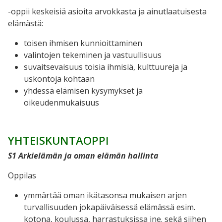
-oppii keskeisiä asioita arvokkasta ja ainutlaatuisesta
elämästä:
toisen ihmisen kunnioittaminen
valintojen tekeminen ja vastuullisuus
suvaitsevaisuus toisia ihmisiä, kulttuureja ja
uskontoja kohtaan
yhdessä elämisen kysymykset ja
oikeudenmukaisuus
YHTEISKUNTAOPPI
S1 Arkielämän ja oman elämän hallinta
Oppilas
ymmärtää oman ikätasonsa mukaisen arjen
turvallisuuden jokapäiväisessä elämässä esim.
kotona, koulussa, harrastuksissa jne. sekä siihen