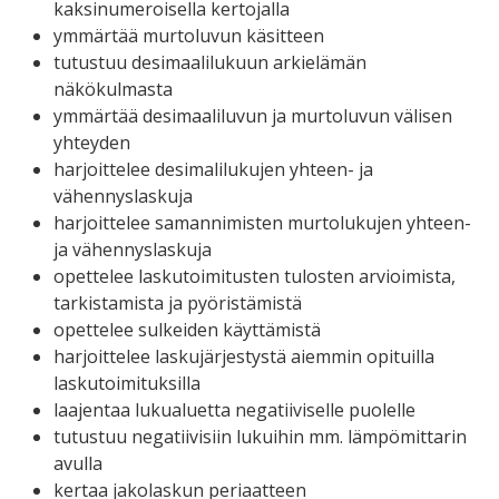
kaksinumeroisella kertojalla
ymmärtää murtoluvun käsitteen
tutustuu desimaalilukuun arkielämän
näkökulmasta
ymmärtää desimaaliluvun ja murtoluvun välisen
yhteyden
harjoittelee desimalilukujen yhteen- ja
vähennyslaskuja
harjoittelee samannimisten murtolukujen yhteen-
ja vähennyslaskuja
opettelee laskutoimitusten tulosten arvioimista,
tarkistamista ja pyöristämistä
opettelee sulkeiden käyttämistä
harjoittelee laskujärjestystä aiemmin opituilla
laskutoimituksilla
laajentaa lukualuetta negatiiviselle puolelle
tutustuu negatiivisiin lukuihin mm. lämpömittarin
avulla
kertaa jakolaskun periaatteen