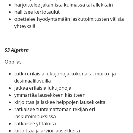
harjoittelee jakamista kulmassa tai allekkain
hallitsee kertotaulut
opettelee hyödyntämään laskutoimitusten välisiä
yhteyksiä
S3 Algebra
Oppilas
tutkii erilaisia lukujonoja kokonais-, murto- ja
desimaaliluvuilla
jatkaa erilaisia lukujonoja
ymmärtää lausekkeen käsitteen
kirjoittaa ja laskee helppojen lausekkeita
ratkaisee tuntemattoman tekijän eri
laskutoimituksissa
ratkaisee yhtälöitä
kirjoittaa ja arvioi lausekkeita