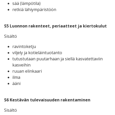
sää (lämpötila)
retkiä lähiympäristöön
S5 Luonnon rakenteet, periaatteet ja kiertokulut
Sisältö
ravintoketju
viljely ja kotieläintuotanto
tutustutaan puutarhaan ja siellä kasvatettaviin
kasveihin
ruuan elinkaari
ilma
ääni
S6 Kestävän tulevaisuuden rakentaminen
Sisältö