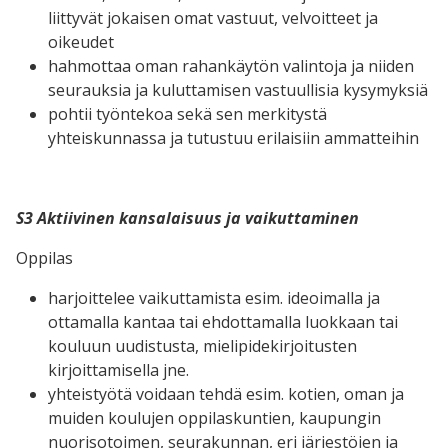
liittyvät jokaisen omat vastuut, velvoitteet ja
oikeudet
hahmottaa oman rahankäytön valintoja ja niiden
seurauksia ja kuluttamisen vastuullisia kysymyksiä
pohtii työntekoa sekä sen merkitystä
yhteiskunnassa ja tutustuu erilaisiin ammatteihin
S3 Aktiivinen kansalaisuus ja vaikuttaminen
Oppilas
harjoittelee vaikuttamista esim. ideoimalla ja
ottamalla kantaa tai ehdottamalla luokkaan tai
kouluun uudistusta, mielipidekirjoitusten
kirjoittamisella jne.
yhteistyötä voidaan tehdä esim. kotien, oman ja
muiden koulujen oppilaskuntien, kaupungin
nuorisotoimen, seurakunnan, eri järjestöjen ja