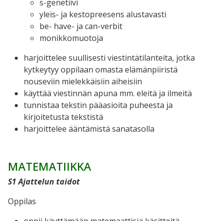
s-genetiivi
yleis- ja kestopreesens alustavasti
be- have- ja can-verbit
monikkomuotoja
harjoittelee suullisesti viestintätilanteita, jotka
kytkeytyy oppilaan omasta elämänpiiristä
nouseviin mielekkäisiin aiheisiin
käyttää viestinnän apuna mm. eleitä ja ilmeitä
tunnistaa tekstin pääasioita puheesta ja
kirjoitetusta tekstistä
harjoittelee ääntämistä sanatasolla
MATEMATIIKKA
S1 Ajattelun taidot
Oppilas
oppii käyttämään matemaattisia käsitteitä