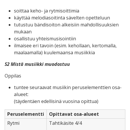
soittaa keho- ja rytmisoittimia
käyttää melodiasoitinta sävelten opetteluun
tutustuu bändisoiton alkeisiin mahdollisuuksien
mukaan
osallistuu yhteismusisointiin
ilmaisee eri tavoin (esim. kehollaan, kertomalla,
maalaamalla) kuulemaansa musiikkia
S2 Mistä musiikki muodostuu
Oppilas
tuntee seuraavat musiikin peruselementtien osa-
alueet:
(täydentäen edellisinä vuosina opittua)
Peruselementti
Opittavat osa-alueet
Rytmi
Tahtikäsite 4/4