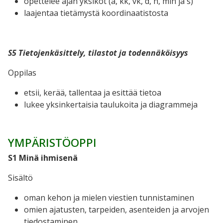
opettelee ajan yksiköt (a, kk, vk, d, h, min ja s)
laajentaa tietämystä koordinaatistosta
S5 Tietojenkäsittely, tilastot ja todennäköisyys
Oppilas
etsii, kerää, tallentaa ja esittää tietoa
lukee yksinkertaisia taulukoita ja diagrammeja
YMPÄRISTÖOPPI
S1 Minä ihmisenä
Sisältö
oman kehon ja mielen viestien tunnistaminen
omien ajatusten, tarpeiden, asenteiden ja arvojen
tiedostaminen