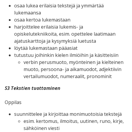
osaa lukea erilaisia tekstejä ja ymmärtää
lukemaansa
osaa kertoa lukemastaan
harjoittelee erilaisia lukemis- ja
opiskelutekniikoita, esim. opettelee laatimaan
ajatuskarttoja ja kysymyksiä luetusta
löytää lukemastaan pääasiat
tutustuu joihinkin kielen ilmiöihin ja käsitteisiin
verbin perusmuoto, myönteinen ja kielteinen
muoto, persoona- ja aikamuodot, adjektiivin
vertailumuodot, numeraalit, pronominit
S3 Tekstien tuottaminen
Oppilas
suunnittelee ja kirjoittaa monimuotoisia tekstejä
esim. kertomus, ilmoitus, uutinen, runo, kirje,
sähköinen viesti