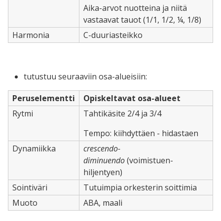
Aika-arvot nuotteina ja niitä
vastaavat tauot (1/1, 1/2, ¼, 1/8)
Harmonia
C-duuriasteikko
tutustuu seuraaviin osa-alueisiin:
Peruselementti
Opiskeltavat osa-alueet
Rytmi
Tahtikäsite 2/4 ja 3/4
Tempo: kiihdyttäen - hidastaen
Dynamiikka
crescendo-
diminuendo
(voimistuen-
hiljentyen)
Sointiväri
Tutuimpia orkesterin soittimia
Muoto
ABA, maali