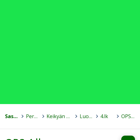
Sastamala
>
Peruskoulut
>
Keikyän päiväkotikoulu Helmi
>
Luokat
>
4.lk
>
OPS 4.lk