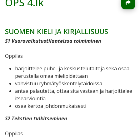
OPS 4.lk
SUOMEN KIELI JA KIRJALLISUUS
S1 Vuorovaikutustilanteissa toimiminen
Oppilas
harjoittelee puhe- ja keskustelutaitoja sekä osaa
perustella omaa mielipidettään
vahvistuu ryhmätyöskentelytaidoissa
antaa palautetta, ottaa sitä vastaan ja harjoittelee
itsearviointia
osaa kertoa johdonmukaisesti
S2 Tekstien tulkitseminen
Oppilas