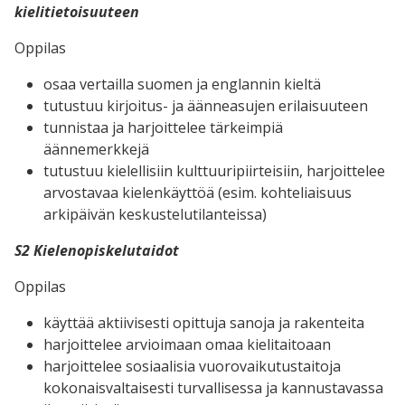
kielitietoisuuteen
Oppilas
osaa vertailla suomen ja englannin kieltä
tutustuu kirjoitus- ja äänneasujen erilaisuuteen
tunnistaa ja harjoittelee tärkeimpiä
äännemerkkejä
tutustuu kielellisiin kulttuuripiirteisiin, harjoittelee
arvostavaa kielenkäyttöä (esim. kohteliaisuus
arkipäivän keskustelutilanteissa)
S2 Kielenopiskelutaidot
Oppilas
käyttää aktiivisesti opittuja sanoja ja rakenteita
harjoittelee arvioimaan omaa kielitaitoaan
harjoittelee sosiaalisia vuorovaikutustaitoja
kokonaisvaltaisesti turvallisessa ja kannustavassa