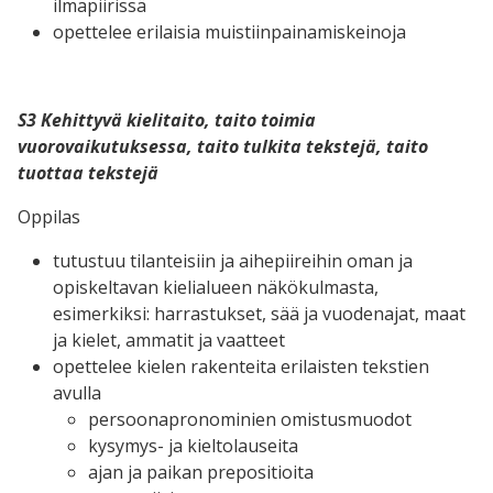
ilmapiirissä
opettelee erilaisia muistiinpainamiskeinoja
S3 Kehittyvä kielitaito, taito toimia
vuorovaikutuksessa, taito tulkita tekstejä, taito
tuottaa tekstejä
Oppilas
tutustuu tilanteisiin ja aihepiireihin oman ja
opiskeltavan kielialueen näkökulmasta,
esimerkiksi: harrastukset, sää ja vuodenajat, maat
ja kielet, ammatit ja vaatteet
opettelee kielen rakenteita erilaisten tekstien
avulla
persoonapronominien omistusmuodot
kysymys- ja kieltolauseita
ajan ja paikan prepositioita