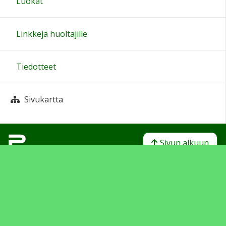
Luokat
Linkkejä huoltajille
Tiedotteet
Sivukartta
Sivun alkuun
Ohjeet
Saavutettavuus
Yksityisyydensuoja
Lähetä palautetta Peda.net-ylläpidolle
Ilmoita asiaton sisältö