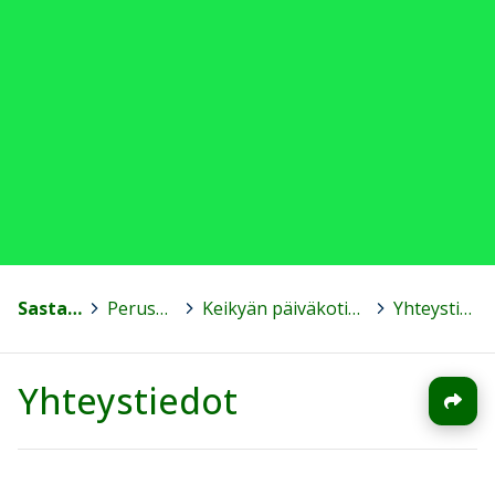
Sastamala
>
Peruskoulut
>
Keikyän päiväkotikoulu Helmi
>
Yhteystiedot
Yhteystiedot