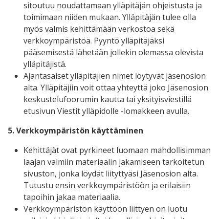
sitoutuu noudattamaan ylläpitäjän ohjeistusta ja
toimimaan niiden mukaan. Ylläpitäjän tulee olla
myös valmis kehittämään verkostoa sekä
verkkoympäristöä. Pyyntö ylläpitäjäksi
pääsemisestä lähetään jollekin olemassa olevista
ylläpitäjistä.
Ajantasaiset ylläpitäjien nimet löytyvät jäsenosion
alta.
Ylläpitäjiin voit ottaa yhteyttä joko Jäsenosion
keskustelufoorumin kautta tai yksityisviestillä
etusivun Viestit ylläpidolle -lomakkeen avulla.
5.
Verkkoympäristön
käyttäminen
Kehittäjät ovat pyrkineet luomaan mahdollisimman
laajan valmiin materiaalin jakamiseen tarkoitetun
sivuston, jonka löydät liityttyäsi Jäsenosion alta.
Tutustu ensin verkkoympäristöön ja erilaisiin
tapoihin jakaa materiaalia.
Verkkoympäristön käyttöön liittyen on luotu