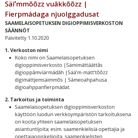
Säiʹmmõõzz vuâkkõõzz |
Fierpmádaga njuolggadusat
SAAMELAISOPETUKSEN DIGIOPPIMISVERKOSTON
SÄÄNNÖT
Päivitetty 1.10.2020
1. Verkoston nimi
Koko nimi on Saamelaisopetuksen
digioppimisverkosto |Sämimáttááttâs
digioppâmviärmádâh |Sääʹm-mättʼtõõzz
digimättjemsäimmõs | Sámeoahpahusa
digioahppanfierpmádat.
2. Tarkoitus ja toiminta
Saamelaisopetuksen digioppimisverkoston
käyttöön luodun verkkoympäristön tarkoituksena
on koota yhteen saamelaisopetuksen
asiantuntijoita; esim. saamenkielisiä opettajia ja
opettajaopiskelijoita, saamenkielisten