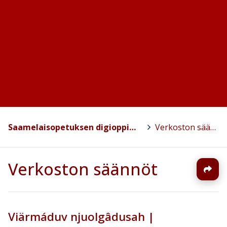
Saamelaisopetuksen digioppimisverkosto
>
Verkoston säännöt
Verkoston säännöt
Viärmáduv njuolgâdusah |