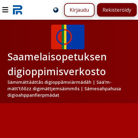
Kirjaudu
Rekisteröidy
Saamelaisopetuksen
digioppimisverkosto
Sämimáttááttâs digioppâmviärmádâh | Sääʹm-
mättʼtõõzz digimättjemsäimmõs | Sámeoahpahusa
digioahppanfierpmádat