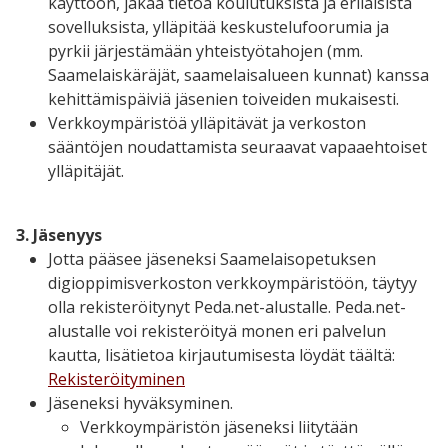
käyttöön, jakaa tietoa koulutuksista ja erilaisista
sovelluksista, ylläpitää keskustelufoorumia ja
pyrkii järjestämään yhteistyötahojen (mm.
Saamelaiskäräjät, saamelaisalueen kunnat) kanssa
kehittämispäiviä jäsenien toiveiden mukaisesti.
Verkkoympäristöä ylläpitävät ja verkoston
sääntöjen noudattamista seuraavat vapaaehtoiset
ylläpitäjät.
3. Jäsenyys
Jotta pääsee jäseneksi Saamelaisopetuksen
digioppimisverkoston verkkoympäristöön, täytyy
olla rekisteröitynyt Peda.net-alustalle. Peda.net-
alustalle voi rekisteröityä monen eri palvelun
kautta, lisätietoa kirjautumisesta löydät täältä:
Rekisteröityminen
Jäseneksi hyväksyminen.
Verkkoympäristön jäseneksi liitytään