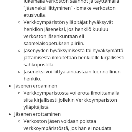
lukemalla verkoston säännöt ja täyttämällä
”Jäseneksi liittyminen” -lomake verkoston
etusivulla.
Verkkoympäristön ylläpitäjät hyväksyvät
henkilön jäseneksi, jos henkilö kuuluu
verkoston jäsenkuntaan eli
saamelaisopetuksen piiriin.
Jäsenyyden hyväksymisestä tai hyväksymättä
jättämisestä ilmoitetaan henkilölle kirjallisesti
sähköpostilla.
Jäseneksi voi liittyä ainoastaan luonnollinen
henkilö.
Jäsenen eroaminen
Verkkoympäristöstä voi erota ilmoittamalla
siitä kirjallisesti jollekin Verkkoympäristön
ylläpitäjistä.
Jäsenen erottaminen
Verkoston jäsen voidaan poistaa
verkkoympäristöstä, jos hän ei noudata