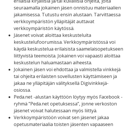
erilaisia kirjallisia ja/tai kuvallisia ohjeita, joita
seuraamalla jokainen jäsen onnistuu materiaalien
jakamisessa. Tutustu ensin alustaan. Tarvittaessa
verkkoympäristön ylläpitäjät auttavat
verkkoympäristön käytössä.
Jäsenet voivat aloittaa keskusteluita
keskustelufoorumissa. Verkkoympäristössä voi
käydä keskustelua erilaisista saamelaisopetukseen
liittyvistä teemoista. Jokainen voi vapaasti aloittaa
keskustelun haluamastaan aiheesta.
Jokainen jäsen voi ehdottaa ja valmistella vinkkejä
tai ohjeita erilaisten sovellusten käyttämiseen ja
jakaa ne ylläpitäjän välityksellä Digivinkkejä-
osiossa.
Peda.net -alustan käyttöön löytyy myös Facebook -
ryhmä ”Peda.net opetuksessa”, jonne verkoston
jäsenet voivat halutessaan myös liittyä.
Verkkoympäristöön voivat sen jäsenet jakaa
opetusmateriaalia toisten jäsenten vapaaseen