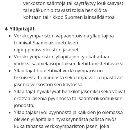
verkoston sääntöjä tai käyttäytyy loukkaavasti
tai epäkunnioittavasti toisia henkilöitä
kohtaan tai rikkoo Suomen lainsäädäntöä.
4. Ylläpitäjät
Verkkoympäristön vapaaehtoisina ylläpitäjinä
toimivat Saamelaisopetuksen
digioppimisverkoston jäsenet.
Verkkoympäristön ylläpitäjien työ katsotaan
yhdeksi saamelaisopetuksen kehittämistehtäväksi.
Ylläpitäjät huolehtivat verkkoympäristön
teknisestä toiminnasta sekä ohjaavat ja opastavat
jäseniä verkoston sen käytössä.
Ylläpitäjät hyväksyvät henkilöt jäseniksi sekä voivat
erottaa jäseniä pyynnöstä tai sääntörikkomuksen
johdosta.
Ylläpitäjäksi voi pyynnöstä ja kaikkien jo olemassa
olevien ylläpitäjien hyväksynnästä päästä myös
kuka tahansa verkkoympäristön jäsen, joka