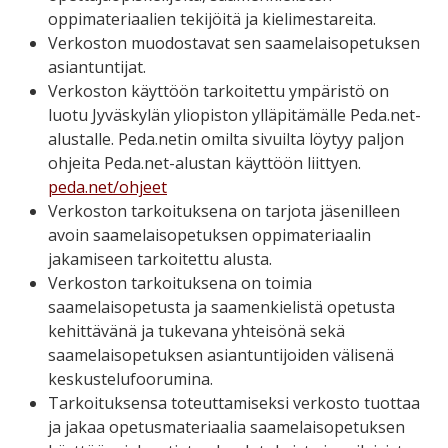
oppimateriaalien tekijöitä ja kielimestareita.
Verkoston muodostavat sen saamelaisopetuksen
asiantuntijat.
Verkoston käyttöön tarkoitettu ympäristö on
luotu Jyväskylän yliopiston ylläpitämälle Peda.net-
alustalle. Peda.netin omilta sivuilta löytyy paljon
ohjeita Peda.net-alustan käyttöön liittyen.
peda.net/ohjeet
Verkoston tarkoituksena on tarjota jäsenilleen
avoin saamelaisopetuksen oppimateriaalin
jakamiseen tarkoitettu alusta.
Verkoston tarkoituksena on toimia
saamelaisopetusta ja saamenkielistä opetusta
kehittävänä ja tukevana yhteisönä sekä
saamelaisopetuksen asiantuntijoiden välisenä
keskustelufoorumina.
Tarkoituksensa toteuttamiseksi verkosto tuottaa
ja jakaa opetusmateriaalia saamelaisopetuksen