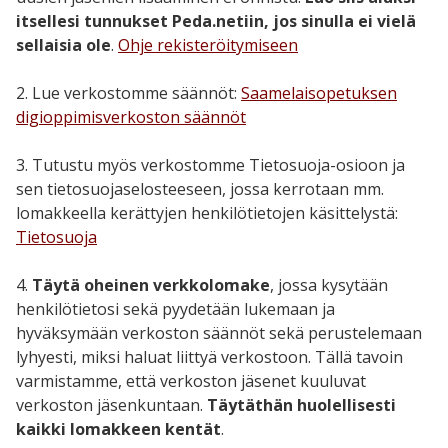
itsellesi tunnukset Peda.netiin, jos sinulla ei vielä
sellaisia ole
.
Ohje rekisteröitymiseen
2. Lue verkostomme säännöt:
Saamelaisopetuksen
digioppimisverkoston säännöt
3. Tutustu myös verkostomme Tietosuoja-osioon ja
sen tietosuojaselosteeseen, jossa kerrotaan mm.
lomakkeella kerättyjen henkilötietojen käsittelystä:
Tietosuoja
4.
Täytä oheinen verkkolomake
, jossa kysytään
henkilötietosi sekä pyydetään lukemaan ja
hyväksymään verkoston säännöt sekä perustelemaan
lyhyesti, miksi haluat liittyä verkostoon. Tällä tavoin
varmistamme, että verkoston jäsenet kuuluvat
verkoston jäsenkuntaan.
Täytäthän huolellisesti
kaikki lomakkeen kentät
.