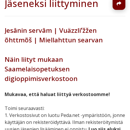
Jäseneksi liittyminen
Jesânin servâm | Vuäzzliʹžžen
õhttmõš | Miellahttun searvan
Näin liityt mukaan
Saamelaisopetuksen
digioppimisverkostoon
Mukavaa, että haluat liittyä verkostoomme!
Toimi seuraavasti:
1. Verkostosivut on luotu Peda.net -ympäristöön, jonne
käyttäjän on rekisteröidyttävä. Ilman rekisteröitymistä
uusien jäsenien lisääminen ei onnistu.
Luo siis aluksi