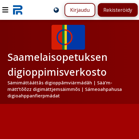
Kirjaudu
Rekisteröidy
Saamelaisopetuksen
digioppimisverkosto
Sämimáttááttâs digioppâmviärmádâh | Sääʹm-
mättʼtõõzz digimättjemsäimmõs | Sámeoahpahusa
digioahppanfierpmádat