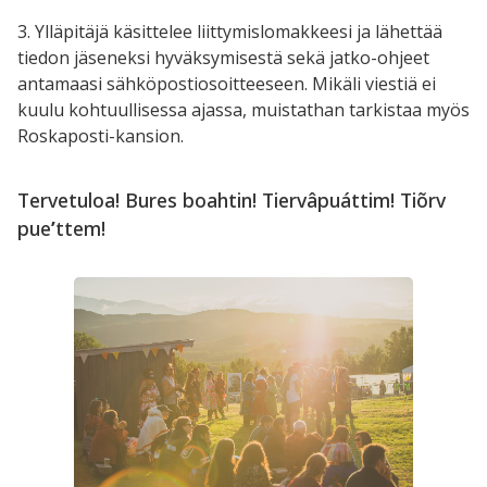
3. Ylläpitäjä käsittelee liittymislomakkeesi ja lähettää
tiedon jäseneksi hyväksymisestä sekä jatko-ohjeet
antamaasi sähköpostiosoitteeseen. Mikäli viestiä ei
kuulu kohtuullisessa ajassa, muistathan tarkistaa myös
Roskaposti-kansion.
Tervetuloa! Bures boahtin! Tiervâpuáttim! Tiõrv
pueʹttem!