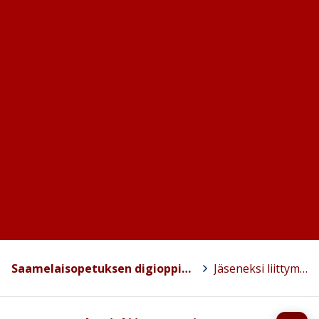
Saamelaisopetuksen digioppimisverkosto
>
Jäseneksi liittyminen