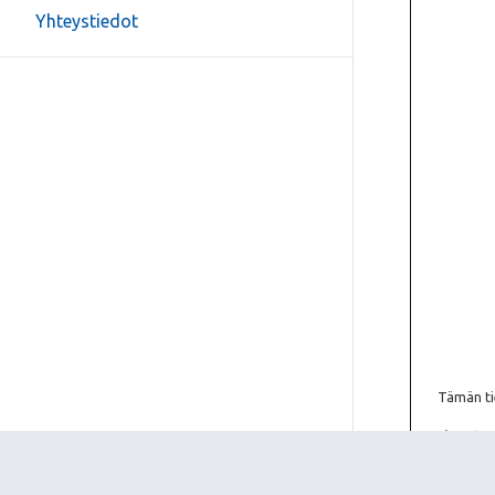
Yhteystiedot
Tämän tie
Ske