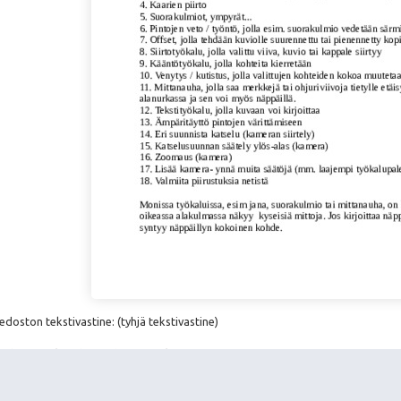
doston tekstivastine: (tyhjä tekstivastine)
tchUp_pikaohje.pdf 273.2 kt