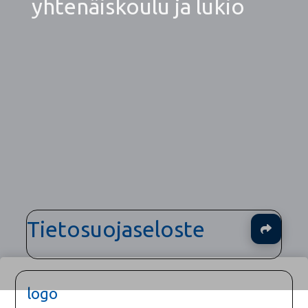
yhtenäiskoulu ja lukio
Tietosuojaseloste
Ja
logo