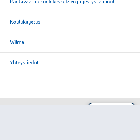
Rautavaaran koulukeskuksen järjestyssäännöt
Koulukuljetus
Wilma
Yhteystiedot
Sivun alkuun
Ohjeet
Saavutettavuus