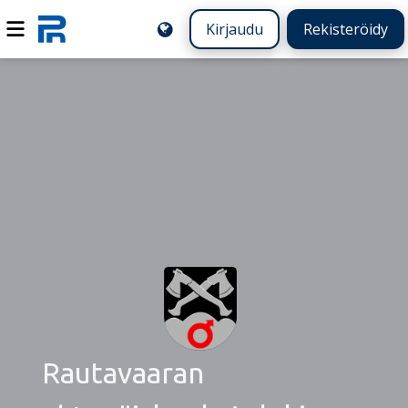
Kirjaudu
Rekisteröidy
Rautavaaran