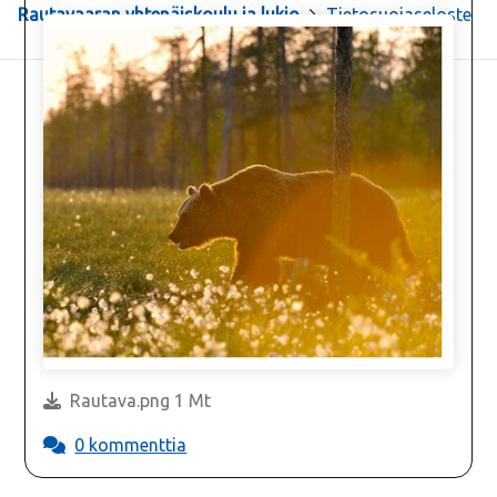
Rautavaaran yhtenäiskoulu ja lukio
>
Tietosuojaseloste
Rautava.png 1 Mt
0 kommenttia