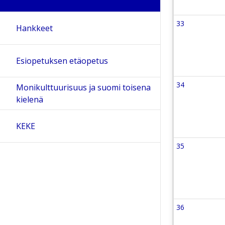
33
Viikko 33
Hankkeet
10 August 
Esiopetuksen etäopetus
34
Viikko 34
Monikulttuurisuus ja suomi toisena
17 August 
kielenä
KEKE
35
Viikko 35
24 August 
36
Viikko 36
31 August 