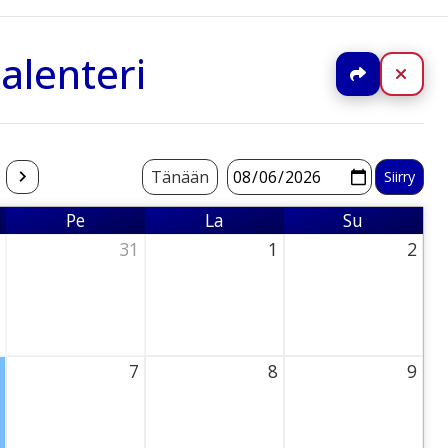
alenteri
Jaa
Sulj
Tänään
Pe
La
Su
Perjantai
Lauantai
Sunnuntai
31
1
2
ursday
31 July 2026 Thursday
1 August 2026 Thursday
2 August 2026 Thu
7
8
9
Thursday
7 August 2026 Thursday
8 August 2026 Thursday
9 August 2026 Thu