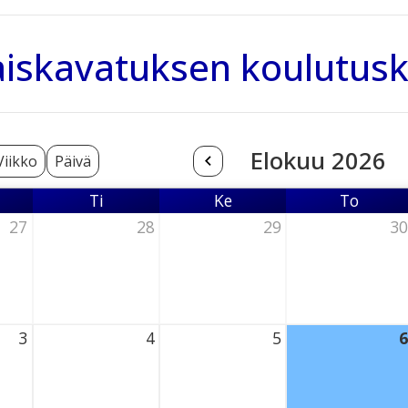
iskavatuksen koulutusk
Elokuu 2026
Viikko
Päivä
Ti
Ke
To
nantai
Tiistai
Keskiviikko
Torstai
27
28
29
30
6 Thursday
28 July 2026 Thursday
29 July 2026 Thursday
30 July 2026 Th
3
4
5
6
026 Thursday
4 August 2026 Thursday
5 August 2026 Thursday
6 August 2026 