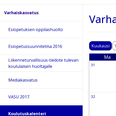
Varhaiskasvatus
Varha
Esiopetuksen oppilashuolto
Kuukausi
Esiopetussuunnitelma 2016
Ma
Maa
Liikenneturvallisuus-tiedote tulevan
31
Viikko 31
koululaisen huoltajalle
27 July 202
Mediakasvatus
VASU 2017
32
Viikko 32
3 August 2
Koulutuskalenteri