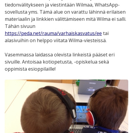
tiedonvälitykseen ja viestintään Wilmaa, WhatsApp-
sovellusta yms. Tämä alue on varattu lähinnä erilaisen
materiaalin ja linkkien välittämiseen mitä Wilma ei salli.
Tähän sivuun
https://peda.net/rauma/varhaiskasvatus/ee
tai
alasivuihin on helppo viitata Wilma-viesteissä.
Vasemmassa laidassa olevista linkeistä pääset eri
sivuille. Antoisaa kotiopetusta, -opiskelua sekä
oppimista esioppilaille!