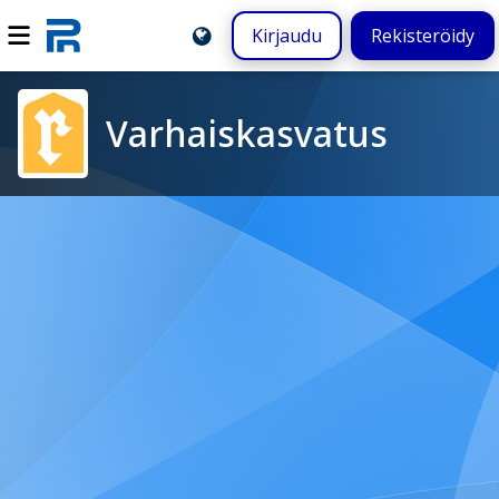
Kirjaudu
Rekisteröidy
Varhaiskasvatus