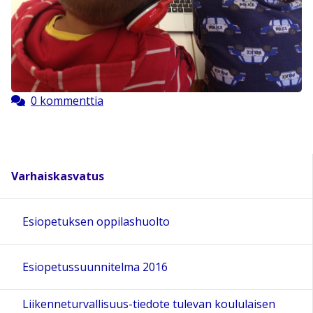
0 kommenttia
Varhaiskasvatus
Esiopetuksen oppilashuolto
Esiopetussuunnitelma 2016
Liikenneturvallisuus-tiedote tulevan koululaisen