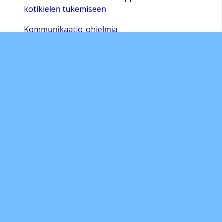
kotikielen tukemiseen
Kommunikaatio-ohjelmia
Esiopetuksen etäopetus 3
Monikulttuurisuus ja suomi toisena kielenä
KEKE
Sivukartta
Sivun alkuun
Ohjeet
Saavutettavuus