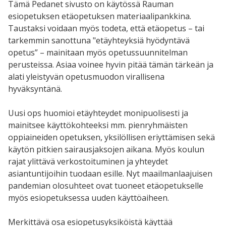
Tämä Pedanet sivusto on käytössä Rauman
esiopetuksen etäopetuksen materiaalipankkina.
Taustaksi voidaan myös todeta, että etäopetus – tai
tarkemmin sanottuna "etäyhteyksiä hyödyntävä
opetus” – mainitaan myös opetussuunnitelman
perusteissa. Asiaa voinee hyvin pitää tämän tärkeän ja
alati yleistyvän opetusmuodon virallisena
hyväksyntänä.
Uusi ops huomioi etäyhteydet monipuolisesti ja
mainitsee käyttökohteeksi mm. pienryhmäisten
oppiaineiden opetuksen, yksilöllisen eriyttämisen sekä
käytön pitkien sairausjaksojen aikana. Myös koulun
rajat ylittävä verkostoituminen ja yhteydet
asiantuntijoihin tuodaan esille. Nyt maailmanlaajuisen
pandemian olosuhteet ovat tuoneet etäopetukselle
myös esiopetuksessa uuden käyttöaiheen.
Merkittävä osa esiopetusyksiköistä käyttää