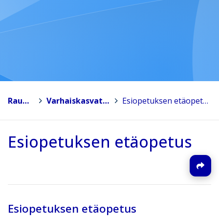
Rauma
>
Varhaiskasvatus
>
Esiopetuksen etäopetus
Esiopetuksen etäopetus
Esiopetuksen etäopetus