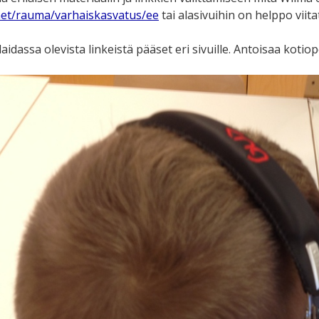
net/rauma/varhaiskasvatus/ee
tai alasivuihin on helppo viita
dassa olevista linkeistä pääset eri sivuille. Antoisaa kotiop