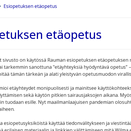
Esiopetuksen etäopetus
etuksen etäopetus
 sivusto on käytössä Rauman esiopetuksen etäopetuksen ma
ai tarkemmin sanottuna "etäyhteyksiä hyödyntävä opetus” 
pitää tämän tärkeän ja alati yleistyvän opetusmuodon virall
ioi etäyhteydet monipuolisesti ja mainitsee käyttökohtee
eriyttämisen sekä käytön pitkien sairausjaksojen aikana. Myö
hin tuodaan esille. Nyt maailmanlaajuisen pandemian olosu
aiheen.
a esiopetusyksiköistä käyttää tiedonvälitykseen ja viestin
ä erilaisen materiaalin ja linkkien välittämiseen mitä Wilma e