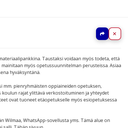
Jaa
Sulj
teriaalipankkina. Taustaksi voidaan myös todeta, että
– mainitaan myös opetussuunnitelman perusteissa. Asiaa
isena hyväksyntänä.
ksi mm. pienryhmäisten oppiaineiden opetuksen,
s koulun rajat ylittävä verkostoituminen ja yhteydet
hteet ovat tuoneet etäopetukselle myös esiopetuksessa
tään Wilmaa, WhatsApp-sovellusta yms. Tämä alue on
i salli. Tähän sivuun