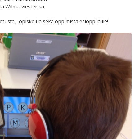
ta Wilma-viesteissä.
etusta, -opiskelua sekä oppimista esioppilaille!