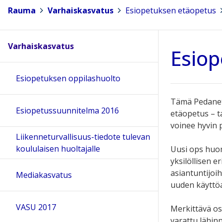
Rauma
>
Varhaiskasvatus
>
Esiopetuksen etäopetus
>
Varhaiskasvatus
Esiop
Esiopetuksen oppilashuolto
Tämä Pedanet
Esiopetussuunnitelma 2016
etäopetus – t
voinee hyvin 
Liikenneturvallisuus-tiedote tulevan
koululaisen huoltajalle
Uusi ops huom
yksilöllisen 
asiantuntijoi
Mediakasvatus
uuden käyttö
VASU 2017
Merkittävä os
varattu lähinn