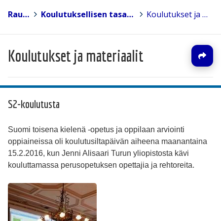
Rauma
>
Koulutuksellisen tasa-arvon kehittämistoiminta
>
Koulutukset ja materiaalit
Koulutukset ja materiaalit
S2-koulutusta
Suomi toisena kielenä -opetus ja oppilaan arviointi
oppiaineissa oli koulutusiltapäivän aiheena maanantaina
15.2.2016, kun Jenni Alisaari Turun yliopistosta kävi
kouluttamassa perusopetuksen opettajia ja rehtoreita.