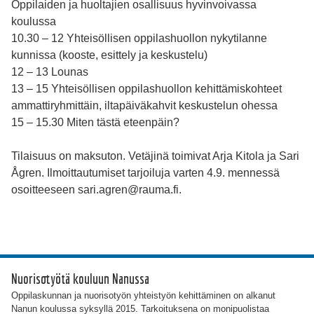
Oppilaiden ja huoltajien osallisuus hyvinvoivassa
koulussa
10.30 – 12 Yhteisöllisen oppilashuollon nykytilanne
kunnissa (kooste, esittely ja keskustelu)
12 – 13 Lounas
13 – 15 Yhteisöllisen oppilashuollon kehittämiskohteet
ammattiryhmittäin, iltapäiväkahvit keskustelun ohessa
15 – 15.30 Miten tästä eteenpäin?
Tilaisuus on maksuton. Vetäjinä toimivat Arja Kitola ja Sari
Ågren. Ilmoittautumiset tarjoiluja varten 4.9. mennessä
osoitteeseen sari.agren@rauma.fi.
Nuorisotyötä kouluun Nanussa
Oppilaskunnan ja nuorisotyön yhteistyön kehittäminen on alkanut
Nanun koulussa syksyllä 2015. Tarkoituksena on monipuolistaa