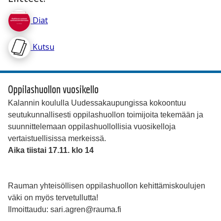
Diat
Kutsu
Oppilashuollon vuosikello
Kalannin koululla Uudessakaupungissa kokoontuu
seutukunnallisesti oppilashuollon toimijoita tekemään ja
suunnittelemaan oppilashuollollisia vuosikelloja
vertaistuellisissa merkeissä.
Aika tiistai 17.11. klo 14
Rauman yhteisöllisen oppilashuollon kehittämiskoulujen
väki on myös tervetullutta!
Ilmoittaudu: sari.agren@rauma.fi