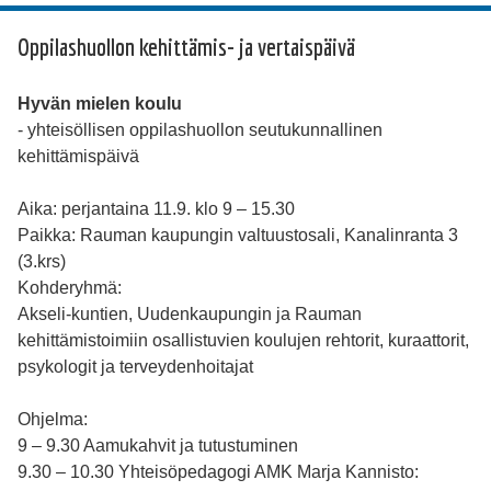
Oppilashuollon kehittämis- ja vertaispäivä
Hyvän mielen koulu
- yhteisöllisen oppilashuollon seutukunnallinen
kehittämispäivä
Aika: perjantaina 11.9. klo 9 – 15.30
Paikka: Rauman kaupungin valtuustosali, Kanalinranta 3
(3.krs)
Kohderyhmä:
Akseli-kuntien, Uudenkaupungin ja Rauman
kehittämistoimiin osallistuvien koulujen rehtorit, kuraattorit,
psykologit ja terveydenhoitajat
Ohjelma:
9 – 9.30 Aamukahvit ja tutustuminen
9.30 – 10.30 Yhteisöpedagogi AMK Marja Kannisto: