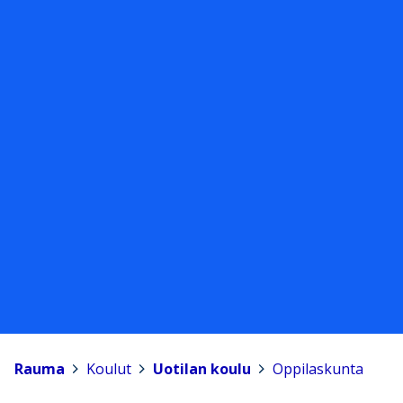
Rauma
>
Koulut
>
Uotilan koulu
>
Oppilaskunta