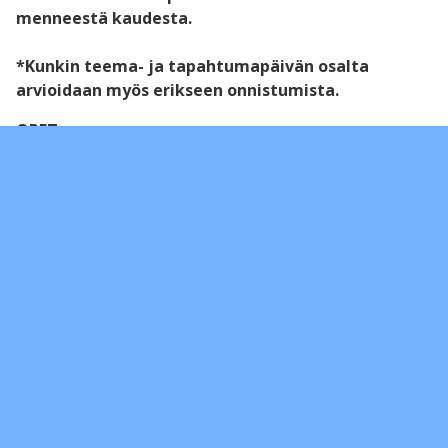
menneestä kaudesta.
*Kunkin teema- ja tapahtumapäivän osalta
arvioidaan myös erikseen onnistumista.
OPET
*Oppilaskunnan yhdysopettajina toimivat Sanna
Aerila-Virta ja Mikko Levänen
Uotilan koulu
Henkilökunta
Työ- ja loma-ajat