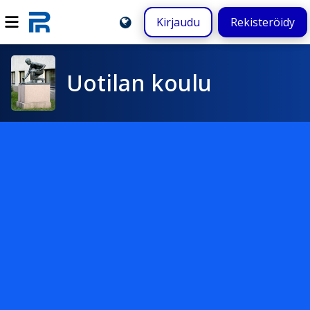
Kirjaudu
Rekisteröidy
Uotilan koulu