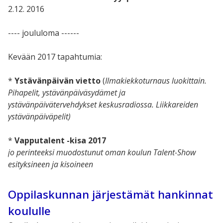
2.12. 2016
---- joululoma ------
Kevään 2017 tapahtumia:
*
Ystävänpäivän vietto
(
Ilmakiekkoturnaus luokittain.
Pihapelit, ystävänpäiväsydämet ja
ystävänpäivätervehdykset keskusradiossa. Liikkareiden
ystävänpäiväpelit)
*
Vapputalent -kisa 2017
jo perinteeksi muodostunut oman koulun Talent-Show
esityksineen ja kisoineen
Oppilaskunnan järjestämät hankinnat
koululle