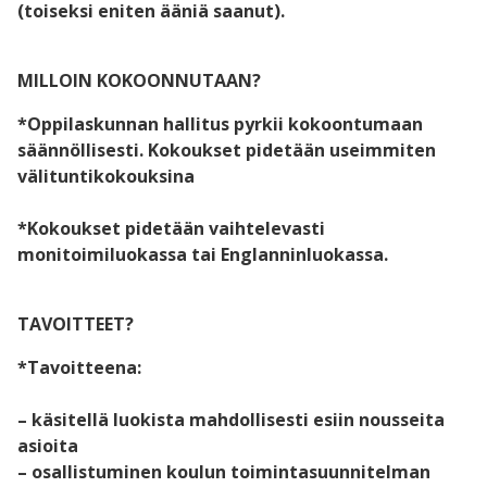
(toiseksi eniten ääniä saanut).
MILLOIN KOKOONNUTAAN?
*Oppilaskunnan hallitus pyrkii kokoontumaan
säännöllisesti. Kokoukset pidetään useimmiten
välituntikokouksina
*Kokoukset pidetään vaihtelevasti
monitoimiluokassa tai Englanninluokassa.
TAVOITTEET?
*Tavoitteena:
– käsitellä luokista mahdollisesti esiin nousseita
asioita
– osallistuminen koulun toimintasuunnitelman