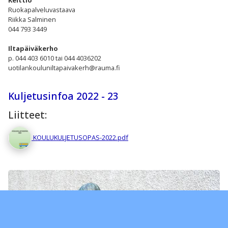
Ruokapalveluvastaava
Riikka Salminen
044 793 3449
Iltapäiväkerho
p. 044 403 6010 tai 044 4036202
uotilankouluniltapaivakerh@rauma.fi
Kuljetusinfoa 2022 - 23
Liitteet:
KOULUKULJETUSOPAS-2022.pdf