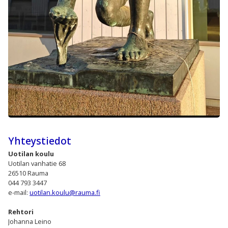
Yhteystiedot
Uotilan koulu
Uotilan vanhatie 68
26510 Rauma
044 793 3447
e-mail:
uotilan.koulu@rauma.fi
Rehtori
Johanna Leino