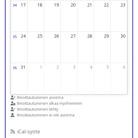
17
18
19
20
21
22
23
34
Viikko 34
17 August 2026 Thursday
18 August 2026 Thursday
19 August 2026 Thursday
20 August 2026 Thursday
21 August 2026 Thursday
22 August 2026 Thur
23 August 2
24
25
26
27
28
29
30
35
Viikko 35
24 August 2026 Thursday
25 August 2026 Thursday
26 August 2026 Thursday
27 August 2026 Thursday
28 August 2026 Thursday
29 August 2026 Thur
30 August 2
31
1
2
3
4
5
6
36
Viikko 36
31 August 2026 Thursday
1 September 2026 Thursday
2 September 2026 Thursday
3 September 2026 Thursday
4 September 2026 Thursday
5 September 2026 T
6 September
Ilmoittautuminen avoinna
Ilmoittautuminen alkaa myöhemmin
Ilmoittautuminen tehty
Ilmoittautuminen ei ole avoinna
iCal-syöte