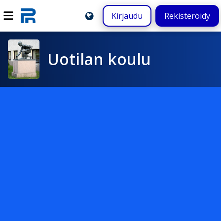
Kirjaudu
Rekisteröidy
Uotilan koulu