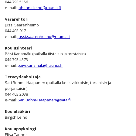
044 793 5156
e-mail:
johanna.leino@rauma.fi
Vararehtori
Jussi Saarenheimo
044 403 9171
e-mail:
jussi.saarenheimo@rauma.fi
Koulusihteeri
Päivi Kanamäki (paikalla tiistaisin ja torstaisin)
044 793 4573
e-mail:
paivi.kanamaki@rauma.fi
Terveydenhoitaja
Sari Bohm - Haapanen (paikalla keskiviikkoisin, torstaisin ja
perjantaisin)
044 403 2038
e-mail:
Sari.Bohm-Haapanen@sata.fi
Koululääkäri
Birgith Leino
Koulupsykologi
Elisa Tanner