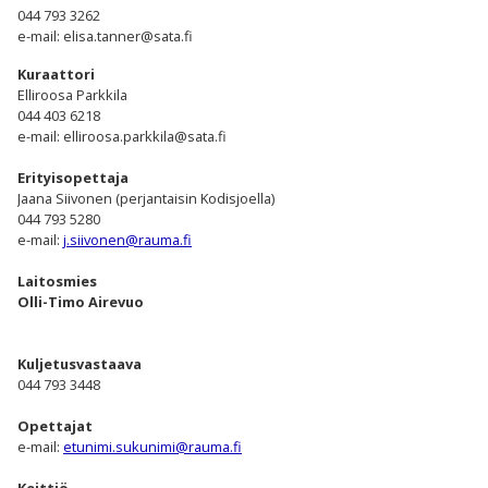
044 793 3262
e-mail: elisa.tanner@sata.fi
Kuraattori
Elliroosa Parkkila
044 403 6218
e-mail: elliroosa.parkkila@sata.fi
Erityisopettaja
Jaana Siivonen (perjantaisin Kodisjoella)
044 793 5280
e-mail:
j.siivonen@rauma.fi
Laitosmies
Olli-Timo Airevuo
Kuljetusvastaava
044 793 3448
Opettajat
e-mail:
etunimi.sukunimi@rauma.fi
Keittiö