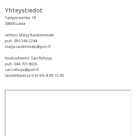
Yhteystiedot
Tampereentie 19
38600 Lavia
rehtori: Marja Raiskinnmäki
puh.
050 344 2244
marja.raiskinmaki@pori.fi
Koulusihteeri: Sari Riihioja
puh. 044 701 8026
sari.riihioja@pori.fi
tavoitettavissa ti-to klo 8.00-15.00