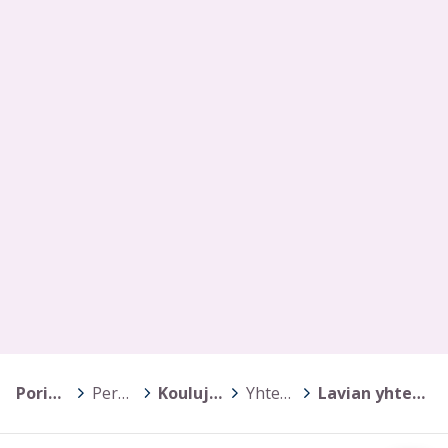
Porin kaupunki
>
Perusopetus
>
Koulujen kotisivut
>
Yhtenäiskoulut
>
Lavian yhtenäiskoulu