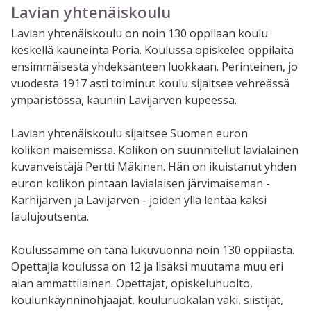
Lavian yhtenäiskoulu
Lavian yhtenäiskoulu on noin 130 oppilaan koulu
keskellä kauneinta Poria. Koulussa opiskelee oppilaita
ensimmäisestä yhdeksänteen luokkaan. Perinteinen, jo
vuodesta 1917 asti toiminut koulu sijaitsee vehreässä
ympäristössä, kauniin Lavijärven kupeessa.
Lavian yhtenäiskoulu sijaitsee Suomen euron
kolikon maisemissa. Kolikon on suunnitellut lavialainen
kuvanveistäjä Pertti Mäkinen. Hän on ikuistanut yhden
euron kolikon pintaan lavialaisen järvimaiseman -
Karhijärven ja Lavijärven - joiden yllä lentää kaksi
laulujoutsenta.
Koulussamme on tänä lukuvuonna noin 130 oppilasta.
Opettajia koulussa on 12 ja lisäksi muutama muu eri
alan ammattilainen. Opettajat, opiskeluhuolto,
koulunkäynninohjaajat, kouluruokalan väki, siistijät,