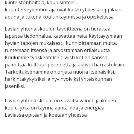
kiinteistönhoitaja, koulusihteeri,
kouluterveydenhoitaja ovat kaikki yhdessä oppilaan
apuna ja tukena koulunkäynnissä ja opiskelussa.
Lavian yhtenäiskoulun tavoitteena on herättää
lapsissa tiedonhalua, kasvattaa heitä käyttäytymään
hyvien tapojen mukaisesti, kunnioittamaan muita,
tuntemaan itsensä ja arvostamaan erilaisuutta.
Koulumme työskentelee tiiviisti kotien kanssa,
painottaa kulttuuriperinnettä ja aktivoi harrastuksiin.
Tarkoituksenamme on ohjata nuoria itsenäisiksi,
harkintakykyisiksi ja hyvinvoiviksi yhteiskunnan
jäseniksi.
Lavian yhtenäiskoulu on suvaitsevainen ja iloinen
koulu, joka on täynnä ääntä, iloa ja energiaa.
Laviassa opitaan ja koetaan yhdessä!