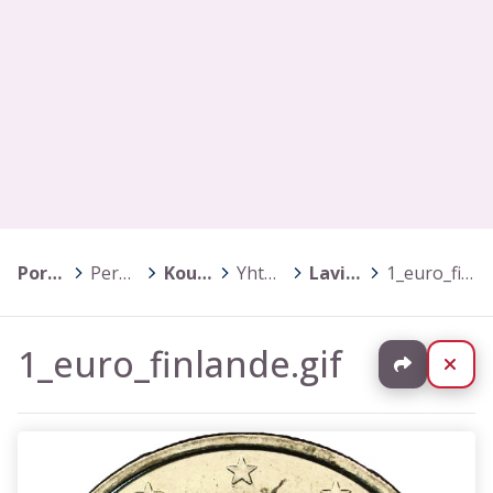
Porin kaupunki
>
Perusopetus
>
Koulujen kotisivut
>
Yhtenäiskoulut
>
Lavian yhtenäiskoulu
>
1_euro_finlande.gif
1_euro_finlande.gif
Jaa
Sul