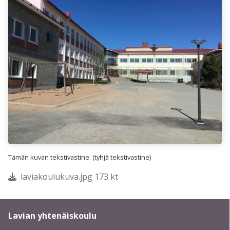
Tämän kuvan tekstivastine: (tyhjä tekstivastine)
laviakoulukuva.jpg 173 kt
Lavian yhtenäiskoulu