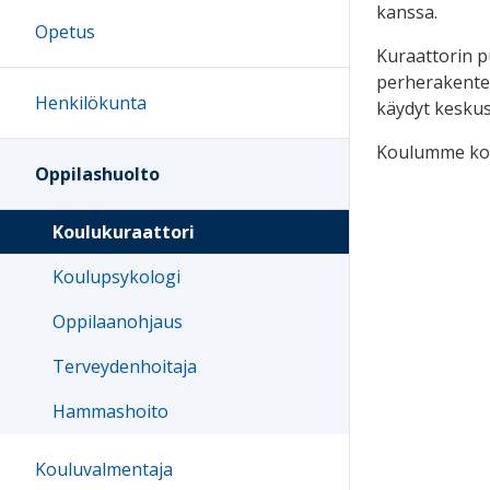
kanssa.
Opetus
Kuraattorin p
perherakentee
Henkilökunta
käydyt keskus
Koulumme koul
Oppilashuolto
Koulukuraattori
Koulupsykologi
Oppilaanohjaus
Terveydenhoitaja
Hammashoito
Kouluvalmentaja