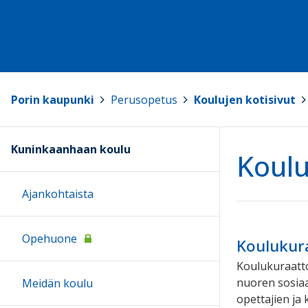
Porin kaupunki
>
Perusopetus
>
Koulujen kotisivut
>
Kuninkaanhaan koulu
Koulu
Ajankohtaista
Opehuone
Koulukura
Koulukuraattor
nuoren sosiaal
Meidän koulu
opettajien ja