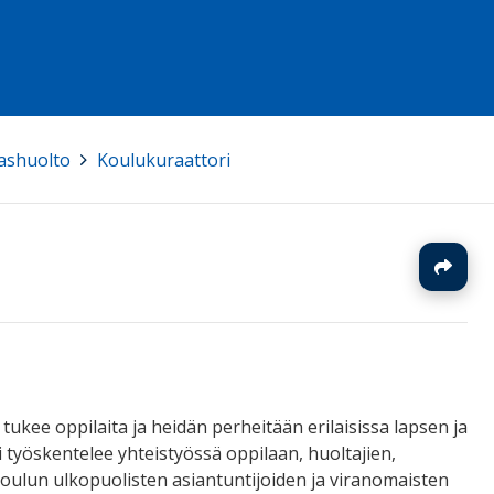
ashuolto
>
Koulukuraattori
J
tukee oppilaita ja heidän perheitään erilaisissa lapsen ja
i työskentelee yhteistyössä oppilaan, huoltajien,
koulun ulkopuolisten asiantuntijoiden ja viranomaisten