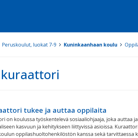
Peruskoulut, luokat 7-9
>
Kuninkaanhaan koulu
>
Oppil
kuraattori
attori tukee ja auttaa oppilaita
i on koulussa työskentelevä sosiaaliohjaaja, joka auttaa ja 
iseen kasvuun ja kehitykseen liittyvissä asioissa. Kuraattor
 koulun oppilashuoltohenkilöstön kanssa sekä tarvittaessa 