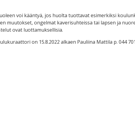
uoleen voi kääntyä, jos huolta tuottavat esimerkiksi koulunk
n muutokset, ongelmat kaverisuhteissa tai lapsen ja nuoren
telut ovat luottamuksellisia.
ukuraattori on 15.8.2022 alkaen Pauliina Mattila p. 044 70