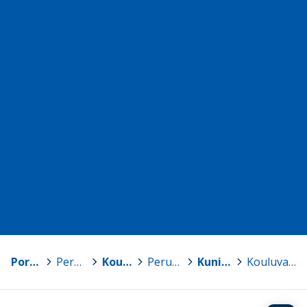
Porin kaupunki
>
Perusopetus
>
Koulujen kotisivut
>
Peruskoulut, luokat 7-9
>
Kuninkaanhaan koulu
>
Kouluvalmentaja