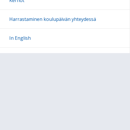
Kerhot
Harrastaminen koulupäivän yhteydessä
In English
Sivun alkuun
Ohjeet
Saavutettavuus
Yksityisyydensuoja
Lähetä palautetta Peda.net-ylläpidolle
Ilmoita asiaton sisältö