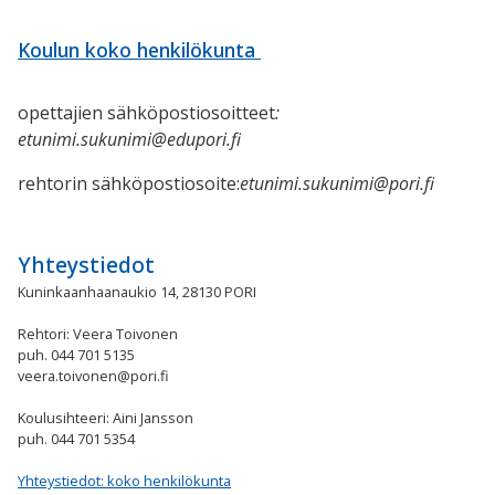
Koulun koko henkilökunta
opettajien sähköpostiosoitteet
:
etunimi.sukunimi@edupori.fi
rehtorin sähköpostiosoite:
etunimi.sukunimi@pori.fi
Yhteystiedot
Kuninkaanhaanaukio 14, 28130 PORI
Rehtori: Veera Toivonen
puh. 044 701 5135
veera.toivonen@pori.fi
Koulusihteeri: Aini Jansson
puh. 044 701 5354
Yhteystiedot: koko henkilökunta