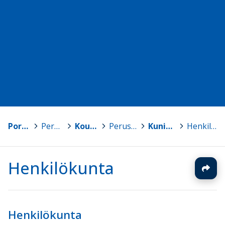
Porin kaupunki
>
Perusopetus
>
Koulujen kotisivut
>
Peruskoulut, luokat 7-9
>
Kuninkaanhaan koulu
>
Henkilökunta
Henkilökunta
Henkilökunta