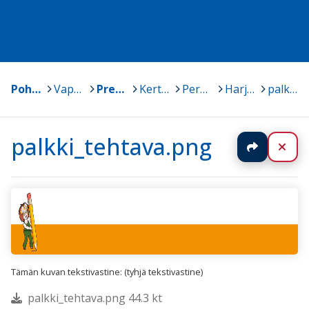
Pohjoisen Keski-Suomen ammattiopisto
>
Vapaat oppimateriaalit
>
Preppaan perustaitoja
>
Kertaan tietoteknisiä asioita
>
Perusharjoituksia
>
Harjoitus: Pikakuvakkeen tekeminen työpöydälle
>
palkki_tehtava.png
palkki_tehtava.png
Jaa
Sul
Tämän kuvan tekstivastine: (tyhjä tekstivastine)
palkki_tehtava.png 44.3 kt