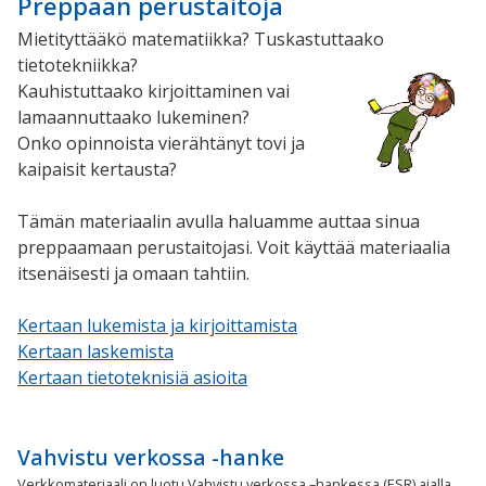
Preppaan perustaitoja
Mietityttääkö matematiikka? Tuskastuttaako
tietotekniikka?
Kauhistuttaako kirjoittaminen vai
lamaannuttaako lukeminen?
Onko opinnoista vierähtänyt tovi ja
kaipaisit kertausta?
Tämän materiaalin avulla haluamme auttaa sinua
preppaamaan perustaitojasi. Voit käyttää materiaalia
itsenäisesti ja omaan tahtiin.
Kertaan lukemista ja kirjoittamista
Kertaan laskemista
Kertaan tietoteknisiä asioita
Vahvistu verkossa -hanke
Verkkomateriaali on luotu
Vahvistu verkossa –hankessa (ESR) ajalla