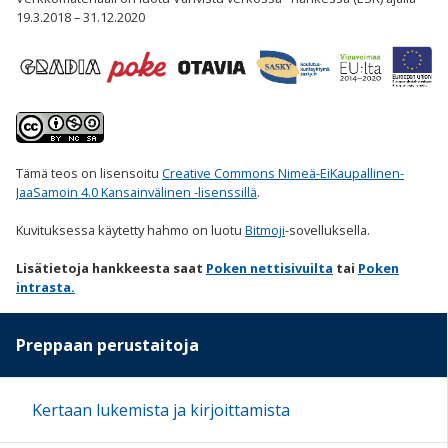
19.3.2018 – 31.12.2020
Tämä teos on lisensoitu
Creative Commons Nimeä-EiKaupallinen-
JaaSamoin 4.0 Kansainvälinen -lisenssillä
.
Kuvituksessa käytetty hahmo on luotu
Bitmoji
-sovelluksella.
Lisätietoja hankkeesta saat
Poken nettisivuilta
tai
Poken
intrasta.
Preppaan perustaitoja
Kertaan lukemista ja kirjoittamista