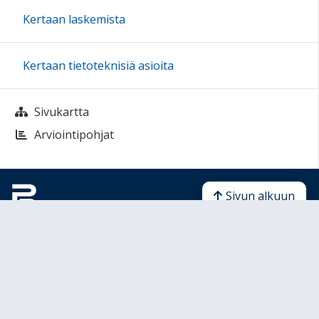
Kertaan laskemista
Kertaan tietoteknisiä asioita
Sivukartta
Arviointipohjat
Sivun alkuun
Ohjeet
Saavutettavuus
Yksityisyydensuoja
Lähetä palautetta Peda.net-ylläpidolle
Ilmoita asiaton sisältö