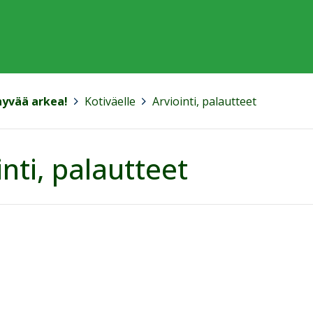
hyvää arkea!
>
Kotiväelle
>
Arviointi, palautteet
inti, palautteet