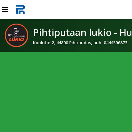
Pihtiputaan lukio - H
Koulutie 2, 44800 Pihtipudas, puh. 0444596873