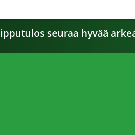
uipputulos seuraa hyvää arke