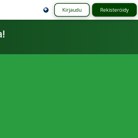
Kirjaudu
Rekisteröidy
a!