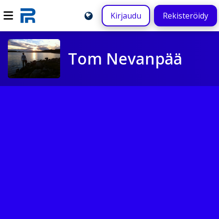
Kirjaudu
Rekisteröidy
Tom Nevanpää