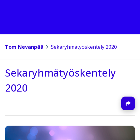
Tom Nevanpää
>
Sekaryhmätyöskentely 2020
Sekaryhmätyöskentely
2020