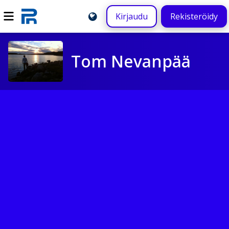
Kirjaudu
Rekisteröidy
Tom Nevanpää