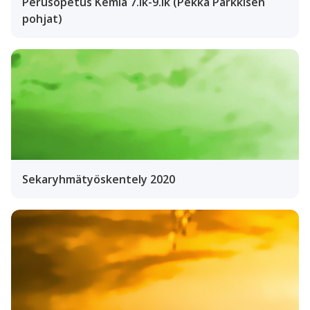
Perusopetus Kemia 7.lk-9.lk (Pekka Parkkisen
pohjat)
Sekaryhmätyöskentely 2020