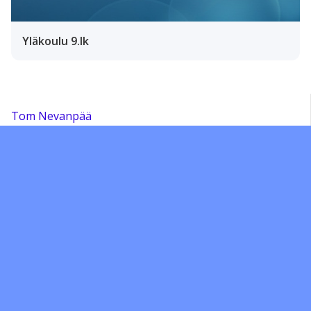
Yläkoulu 9.lk
Tom Nevanpää
Sivut
Lukion fysiikka
Lukion Kemia
Science project
INT13