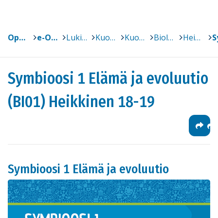
Oppimateriaalit
>
e-Oppi
>
Lukiot
>
Kuopio
>
Kuopion taidelukio Lumit
>
Biologia
>
Heikkinen
>
Symbioosi 1 Elämä ja evoluutio
(BI01) Heikkinen 18-19
Symbioosi 1 Elämä ja evoluutio