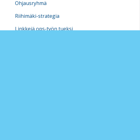
Ohjausryhmä
Riihimäki-strategia
Linkkejä ops-työn tueksi
Vesopäivän materiaali Vartiainen 15.3.2016
Vesoluennon materiaali 20.1.2016
Vesopäivän materiaali 14.8.2015
OPH:n koulutusmateriaaleja
Arkisto
e-perusteet
Sivukartta