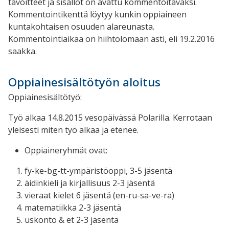
tavoitteet ja sisällöt on avattu kommentoitavaksi.
Kommentointikenttä löytyy kunkin oppiaineen
kuntakohtaisen osuuden alareunasta.
Kommentointiaikaa on hiihtolomaan asti, eli 19.2.2016
saakka.
Oppiainesisältötyön aloitus
Oppiainesisältötyö:
Työ alkaa 14.8.2015 vesopäivässä Polarilla. Kerrotaan
yleisesti miten työ alkaa ja etenee.
Oppiaineryhmät ovat:
fy-ke-bg-tt-ympäristöoppi, 3-5 jäsentä
äidinkieli ja kirjallisuus 2-3 jäsentä
vieraat kielet 6 jäsentä (en-ru-sa-ve-ra)
matematiikka 2-3 jäsentä
uskonto & et 2-3 jäsentä