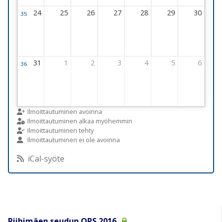
24
25
26
27
28
29
30
35
Viikko 35
24 August 2026 Thursday
25 August 2026 Thursday
26 August 2026 Thursday
27 August 2026 Thursday
28 August 2026 Thursday
29 August 2026 Thur
30 August 2
31
1
2
3
4
5
6
36
Viikko 36
31 August 2026 Thursday
1 September 2026 Thursday
2 September 2026 Thursday
3 September 2026 Thursday
4 September 2026 Thursday
5 September 2026 T
6 September
Ilmoittautuminen avoinna
Ilmoittautuminen alkaa myöhemmin
Ilmoittautuminen tehty
Ilmoittautuminen ei ole avoinna
iCal-syöte
Riihimäen seudun OPS 2016