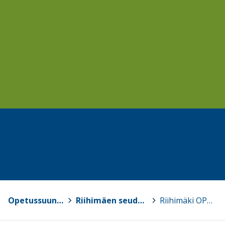
Opetussuunnitelmat
>
Riihimäen seudun OPS 2016
>
Riihimäki OPS 2016