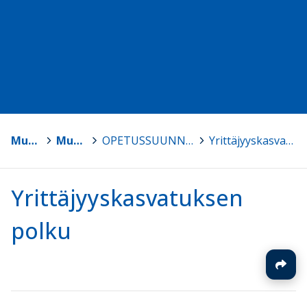
Muhos
>
Muhoksen lukio
>
OPETUSSUUNNITELMAT, suunnitelmat ja lomakkeita
>
Yrittäjyyskasvatuksen polku
Yrittäjyyskasvatuksen
polku