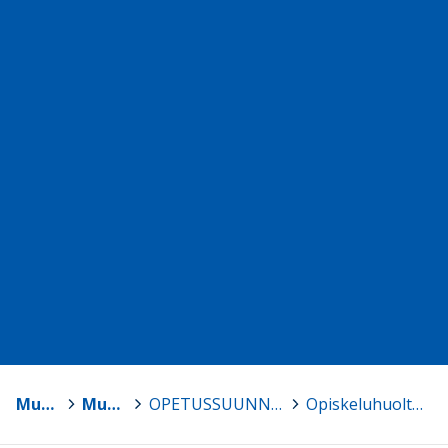
Muhos
>
Muhoksen lukio
>
OPETUSSUUNNITELMAT, suunnitelmat ja lomakkeita
>
Opiskeluhuoltosuunnitelma