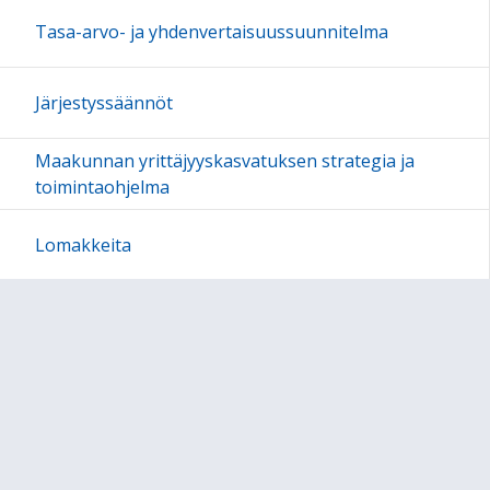
Tasa-arvo- ja yhdenvertaisuussuunnitelma
Järjestyssäännöt
Maakunnan yrittäjyyskasvatuksen strategia ja
toimintaohjelma
Lomakkeita
Sivun alkuun
Ohjeet
Saavutettavuus