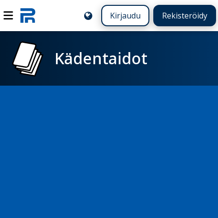
Kirjaudu
Rekisteröidy
Kädentaidot