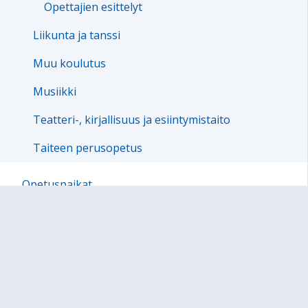
Opettajien esittelyt
Liikunta ja tanssi
Muu koulutus
Musiikki
Teatteri-, kirjallisuus ja esiintymistaito
Taiteen perusopetus
Opetuspaikat
Tapahtumamme
Toiminnan kehittäminen