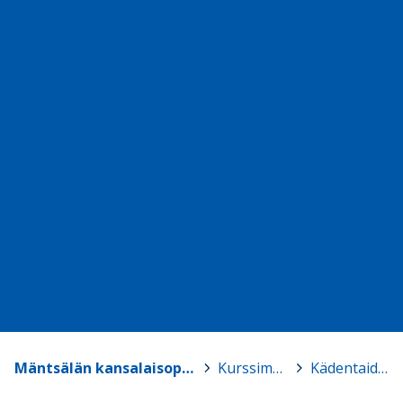
Mäntsälän kansalaisopisto
>
Kurssimme
>
Kädentaidot