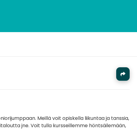
J
niorijumppaan. Meillä voit opiskella liikuntaa ja tanssia,
otitaloutta jne. Voit tulla kursseillemme höntsäilemään,