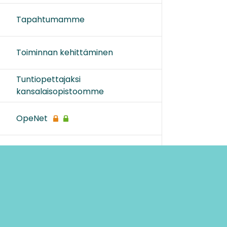
Tapahtumamme
Toiminnan kehittäminen
Tuntiopettajaksi
kansalaisopistoomme
OpeNet
Sivukartta
Ohjeet
Lähetä palautetta Peda.net-y
Saavutettavuus
Ilmoita asiaton sisältö
Yksityisyydensuoja
Tämän sivun lisenssi
Peda.net