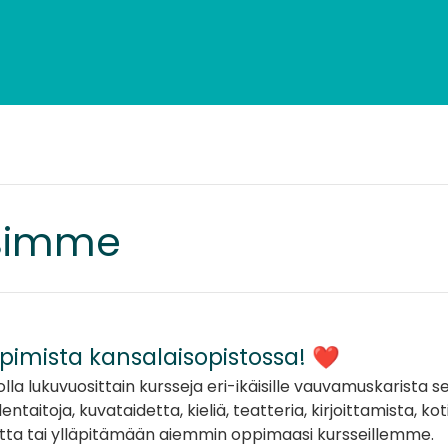
simme
ppimista kansalaisopistossa! ❤️
olla lukuvuosittain kursseja eri-ikäisille vauvamuskarista se
entaitoja, kuvataidetta, kieliä, teatteria, kirjoittamista, k
ta tai ylläpitämään aiemmin oppimaasi kursseillemme.