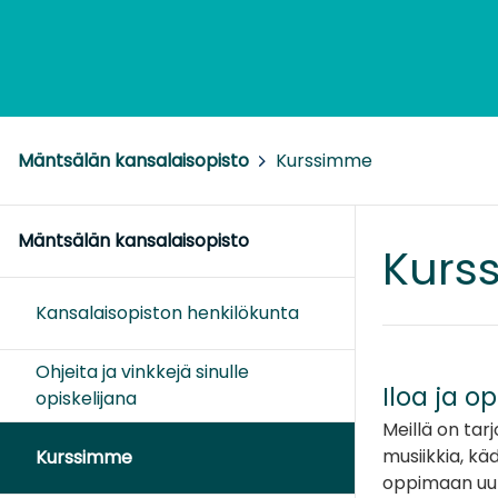
Mäntsälän kansalaisopisto
>
Kurssimme
Mäntsälän kansalaisopisto
Kurs
Kansalaisopiston henkilökunta
Ohjeita ja vinkkejä sinulle
Iloa ja o
opiskelijana
Meillä on tarj
musiikkia, käd
Kurssimme
oppimaan uut