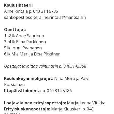
Koulusihteeri:
Aline Rintala p. 040 314 6735
sähköpostiosoite: aline.rintala@mantsala.fi
Opettajat:
1.-2.lk Anne Saarinen
3.-4.lk Elina Parkkinen
5.lk Jouni Paananen
6.lk Mia Meri ja Elisa Pitkänen
Opettajat tavoittaa välituntisin p. 0403145358
Koulunkäynninohjaajat:
Nina Mörö ja Päivi
Pursiainen.
Iltapäivätoiminta
: p. 040 314 5186
Laaja-alainen erityisopettaja:
Marja-Leena Vitikka
Erityisluokanopettaja:
Marja Kluuskeri p. 040