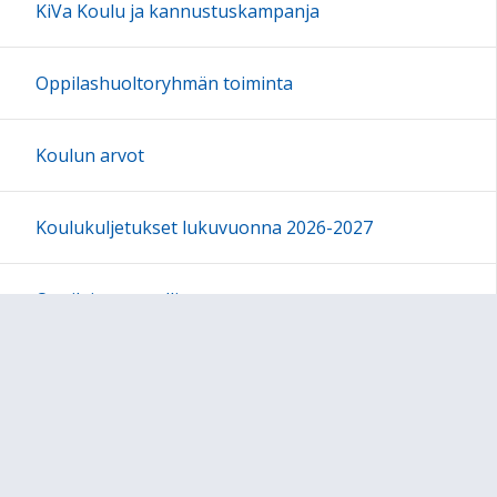
KiVa Koulu ja kannustuskampanja
Oppilashuoltoryhmän toiminta
Koulun arvot
Koulukuljetukset lukuvuonna 2026-2027
Oppilaitosturvallisuus
Nummisten koulun ja päiväkodin vanhempainyhdistys
Luokkien omat sivut