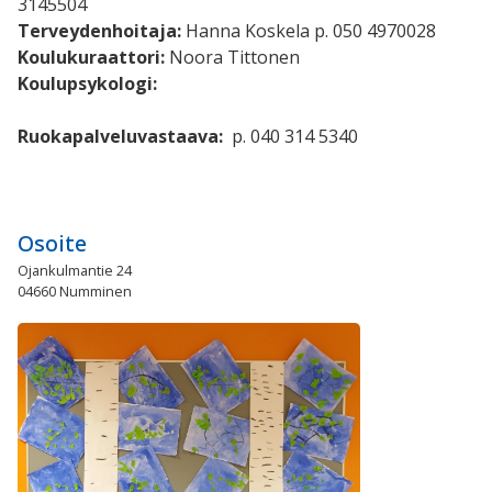
3145504
Terveydenhoitaja:
Hanna Koskela p. 050 4970028
Koulukuraattori:
Noora Tittonen
Koulupsykologi:
Ruokapalveluvastaava:
p. 040 314 5340
Osoite
Ojankulmantie 24
04660 Numminen