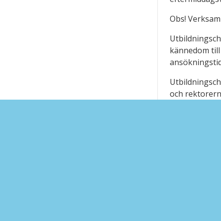
Obs! Verksamh
Utbildningsche
kännedom till
ansökningstid
Utbildningsch
och rektorern
Du kan göra d
fredagar 9–16
Verksamheten
Plan för mor
Ytterligare i