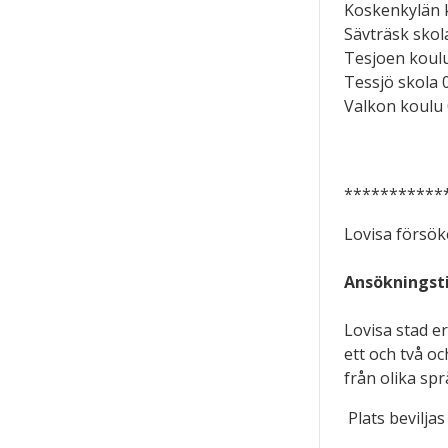
Koskenkylän 
Sävträsk skol
Tesjoen koul
Tessjö skola 
Valkon koulu
***********
Lovisa försök
Ansökningsti
Lovisa stad e
ett och två oc
från olika sp
Plats bevilja