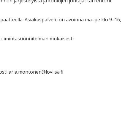
ön järjestelyistä ja koulujen johtajat tai rehtorit
päätteellä. Asiakaspalvelu on avoinna ma–pe klo 9–16,
 toimintasuunnitelman mukaisesti.
osti arla.montonen@loviisa.fi