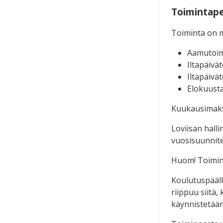
Toimintape
Toiminta on m
Aamutoim
Iltapäivä
Iltapäivä
Elokuusta
Kuukausimaksu
Loviisan hall
vuosisuunnite
Huom! Toimint
Koulutuspääll
riippuu siitä
käynnistetään