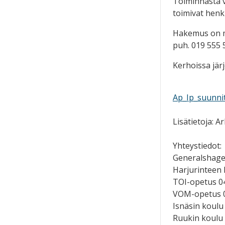
Toiminnasta v
toimivat henk
Hakemus on ma
puh. 019 555 
Kerhoissa jär
Ap_Ip_suunnit
​Lisätietoja: 
Yhteystiedot:
Generalshage
Harjurinteen 
TOI-opetus 0
VOM-opetus 0
Isnäsin koulu
Ruukin koulu