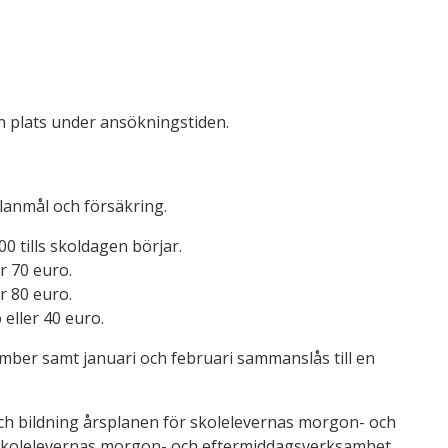
n plats under ansökningstiden.
lanmål och försäkring.
 tills skoldagen börjar.
r 70 euro.
r 80 euro.
 eller 40 euro.
mber samt januari och februari sammanslås till en
ch bildning årsplanen för skolelevernas morgon- och
 skolelevernas morgon- och eftermiddagsverksamhet.