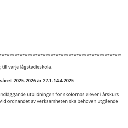
**************************************************
ll varje lågstadieskola.
ret 2025-2026 är 27.1-14.4.2025
dläggande utbildningen för skolornas elever i årskurs
stöd. Vid ordnandet av verksamheten ska behoven utgående