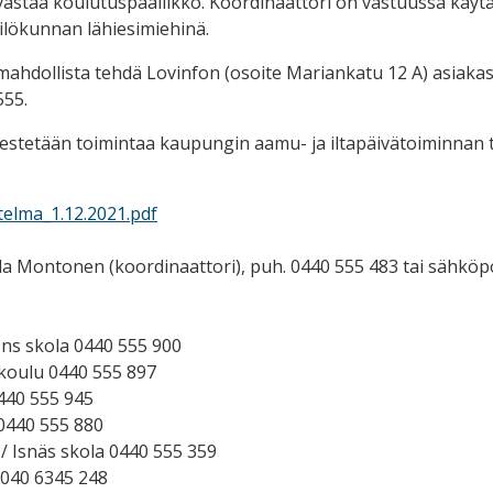
astaa koulutuspäällikkö. Koordinaattori on vastuussa käytänn
ilökunnan lähiesimiehinä.
hdollista tehdä Lovinfon (osoite Mariankatu 12 A) asiakas
555.
jestetään toimintaa kaupungin aamu- ja iltapäivätoiminnan
elma_1.12.2021.pdf
Arla Montonen (koordinaattori), puh. 0440 555 483 tai sähköp
ns skola 0440 555 900
koulu 0440 555 897
440 555 945
440 555 880
 / Isnäs skola 0440 555 359
 040 6345 248