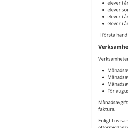
elever i å
elever so
elever i å
elever i å
I första han
Verksamhe
Verksamheten 
Månadsavg
Månadsavg
Månadsavg
För august
Månadsavgifte
faktura.
Enligt Lovisa
eftermiddagsv