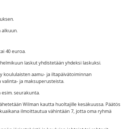
tuksen.
 alkuun.
ai 40 euroa.
helmikuun laskut yhdistetään yhdeksi laskuksi.
y koululaisten aamu- ja iltapäivätoiminnan
 valinta- ja maksuperusteista.
 esim. seurakunta.
lähetetään Wilman kautta huoltajille kesäkuussa. Päätös
hakuaikana ilmoittautua vähintään 7, jotta oma ryhmä