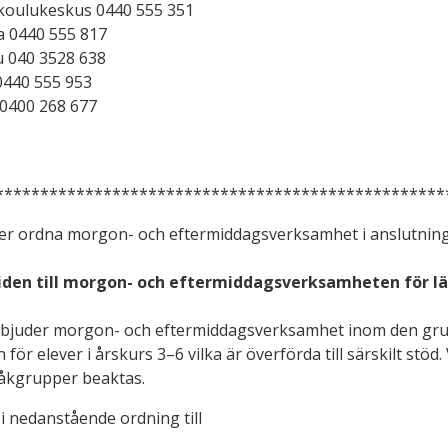
koulukeskus 0440 555 351
a 0440 555 817
u 040 3528 638
0440 555 953
 0400 268 677
**************************************************
er ordna morgon- och eftermiddagsverksamhet i anslutning ti
den till morgon- och eftermiddagsverksamheten för läså
rbjuder morgon- och eftermiddagsverksamhet inom den grun
h för elever i årskurs 3–6 vilka är överförda till särskilt 
råkgrupper beaktas.
s i nedanstående ordning till