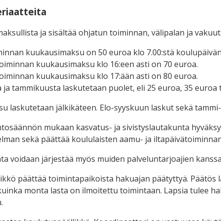
riaatteita
aksullista ja sisältää ohjatun toiminnan, välipalan ja vakuu
innan kuukausimaksu on 50 euroa klo 7.00:stä koulupäivän
toiminnan kuukausimaksu klo 16:een asti on 70 euroa.
toiminnan kuukausimaksu klo 17:ään asti on 80 euroa.
 ja tammikuusta laskutetaan puolet, eli 25 euroa, 35 euroa t
 laskutetaan jälkikäteen. Elo-syyskuun laskut sekä tammi-
intosäännön mukaan kasvatus- ja sivistyslautakunta hyväksy
lman sekä päättää koululaisten aamu- ja iltapäivätoiminnan
a voidaan järjestää myös muiden palveluntarjoajien kanssa
ikkö päättää toimintapaikoista hakuajan päätyttyä. Päätös 
, kuinka monta lasta on ilmoitettu toimintaan. Lapsia tulee 
.