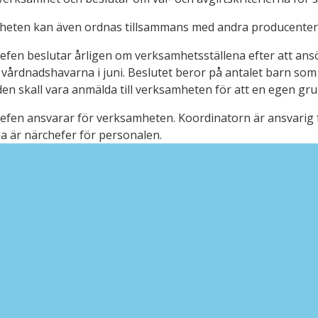
eten kan även ordnas tillsammans med andra producenter, 
fen beslutar årligen om verksamhetsställena efter att ansökn
 vårdnadshavarna i juni. Beslutet beror på antalet barn som
en skall vara anmälda till verksamheten för att en egen gru
efen ansvarar för verksamheten. Koordinatorn är ansvarig
a är närchefer för personalen.
in ansökan på kundterminalen på Lovinfo (adress Mariegat
, tfn 019 555 555.
 i klubbarna ordnas i enlighet med stadens verksamhetspl
gon eftermiddagsverksamhet_1.12.2021.pdf
nformation: Arla Montonen (koordinator), tfn 0440 555 483 el