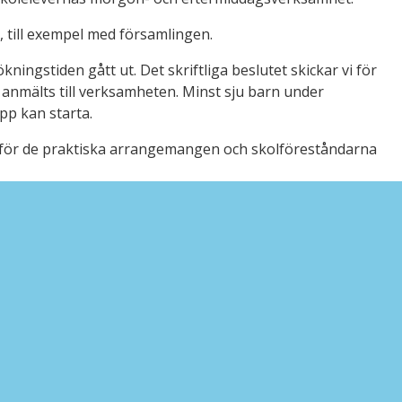
till exempel med församlingen.
ingstiden gått ut. Det skriftliga beslutet skickar vi för
 anmälts till verksamheten. Minst sju barn under
pp kan starta.
 för de praktiska arrangemangen och skolföreståndarna
an 12 A). Kundbetjäningen är öppen måndagar till
an för morgon- och eftermiddagsverksamhet.
ler e-post arla.montonen@loviisa.fi