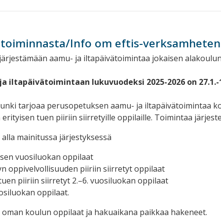
-toiminnasta/Info om eftis-verksamheten
i järjestämään aamu- ja iltapäivätoimintaa jokaisen alakoulu
a iltapäivätoimintaan lukuvuodeksi 2025-2026 on 27.1.-1
unki tarjoaa perusopetuksen aamu- ja iltapäivätoimintaa ko
erityisen tuen piiriin siirretyille oppilaille. Toimintaa järje
 alla mainitussa järjestyksessä
sen vuosiluokan oppilaat
n oppivelvollisuuden piiriin siirretyt oppilaat
tuen piiriin siirretyt 2.–6. vuosiluokan oppilaat
osiluokan oppilaat.
at oman koulun oppilaat ja hakuaikana paikkaa hakeneet.