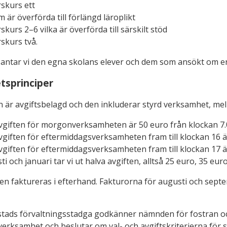
rskurs ett
m är överförda till förlängd läroplikt
rskurs 2–6 vilka är överförda till särskilt stöd
rskurs två.
d antar vi den egna skolans elever och dem som ansökt om e
tsprinciper
är avgiftsbelagd och den inkluderar styrd verksamhet, mel
iften för morgonverksamheten är 50 euro från klockan 7.00
iften för eftermiddagsverksamheten fram till klockan 16 ä
iften för eftermiddagsverksamheten fram till klockan 17 ä
i och januari tar vi ut halva avgiften, alltså 25 euro, 35 euro
n faktureras i efterhand. Fakturorna för augusti och septe
 stads förvaltningsstadga godkänner nämnden för fostran o
erksamhet och beslutar om val- och avgiftskriterierna för