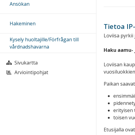
Ansökan
Hakeminen
Tietoa IP
Loviisa pyrki
Kysely huoltajille/Förfrågan till
vårdnadshavarna
Haku aamu- j
Sivukartta
Loviisan kaup
vuosiluokkien 
Arviointipohjat
Paikan saavat
ensimmäi
pidennety
erityisen 
toisen vu
Etusijalla ov