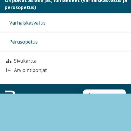
Ohjaavat asiakirjat, lomakkeet (varhaiskasvatus ja
perusopetus)
Varhaiskasvatus
Perusopetus
Sivukartta
Arviointipohjat
Sivun alkuun
Ohjeet
Saavutettavuus
Yksityisyydensuoja