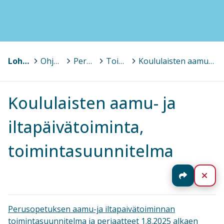
Lohja, Lojo
>
Ohjaavat asiakirjat, lomakkeet (varhaiskasvatus ja perusopetus)
>
Perusopetus
>
Toimintaa ohjaavat suunnitelmat ja asiakirjat
>
Koululaisten aamu- ja iltapäivätoiminta, toimintasuunnitelma
Koululaisten aamu- ja
iltapäivätoiminta,
toimintasuunnitelma
Jaa
Sul
Perusopetuksen aamu-ja iltapaivätoiminnan
toimintasuunnitelma ja periaatteet 1.8.2025 alkaen