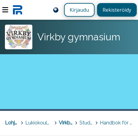
Kirjaudu
Rekisteröidy
Virkby gymnasium
Lohja, Lojo
>
Lukiokoulutus - Gymnasieutbildning
>
Virkby gymnasium
>
Studier vid VG
>
Handbok för studerande