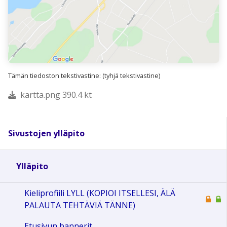
Tämän tiedoston tekstivastine: (tyhjä tekstivastine)
kartta.png 390.4 kt
Sivustojen ylläpito
Ylläpito
Kieliprofiili LYLL (KOPIOI ITSELLESI, ÄLÄ
PALAUTA TEHTÄVIÄ TÄNNE)
Etusivun bannerit