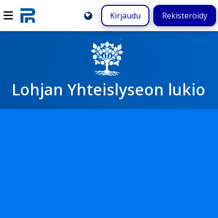
Kirjaudu
Rekisteröidy
Lohjan Yhteislyseon lukio