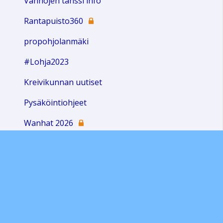
Vanhojen tanssi info
Rantapuisto360
propohjolanmäki
#Lohja2023
Kreivikunnan uutiset
Pysäköintiohjeet
Wanhat 2026
Sivun alkuun
Ohjeet