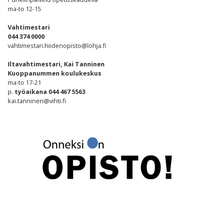
ma-to 12-15
Vahtimestari
044 374 0000
vahtimestari.hiidenopisto@lohja.fi
Iltavahtimestari, Kai Tanninen
Kuoppanummen koulukeskus
ma-to 17-21
p.
työaikana
044 467 5563
kai.tanninen@vihti.fi