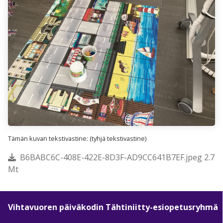
Tämän kuvan tekstivastine: (tyhjä tekstivastine)
B6BABC6C-408E-422E-8D3F-AD9CC641B7EF.jpeg 2.7
Mt
Vihtavuoren päiväkodin Tähtiniitty-esiopetusryhmä