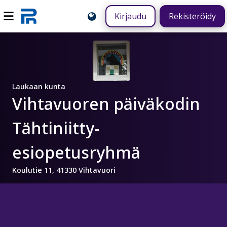
Kirjaudu
Rekisteröidy
Laukaan kunta
Vihtavuoren päiväkodin
Tähtiniitty-
esiopetusryhmä
Koulutie 11, 41330 Vihtavuori