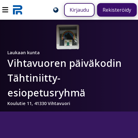
Kirjaudu
Rekisteröidy
Laukaan kunta
Vihtavuoren päiväkodin
Tähtiniitty-
esiopetusryhmä
Koulutie 11, 41330 Vihtavuori