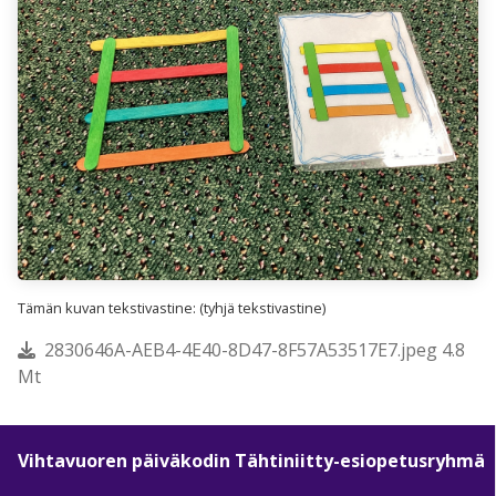
Tämän kuvan tekstivastine: (tyhjä tekstivastine)
2830646A-AEB4-4E40-8D47-8F57A53517E7.jpeg 4.8
Mt
Vihtavuoren päiväkodin Tähtiniitty-esiopetusryhmä