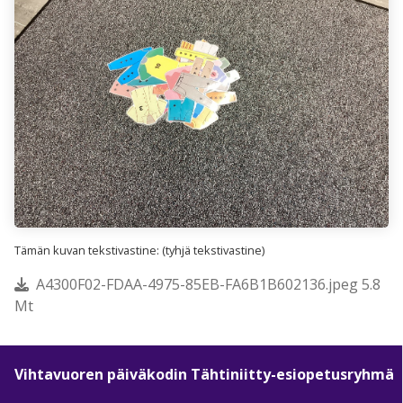
Tämän kuvan tekstivastine: (tyhjä tekstivastine)
A4300F02-FDAA-4975-85EB-FA6B1B602136.jpeg 5.8
Mt
Vihtavuoren päiväkodin Tähtiniitty-esiopetusryhmä