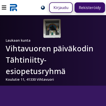
Kirjaudu
Rekisteröidy
Laukaan kunta
Vihtavuoren päiväkodin
Tähtiniitty-
esiopetusryhmä
Koulutie 11, 41330 Vihtavuori