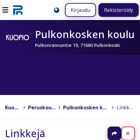
Kirjaudu
Rekisteröidy
Pulkonkosken koulu
Pulkonrannantie 19, 71680 Pulkonkoski
Kuopio
>
Peruskoulut
>
Pulkonkosken koulu
>
Linkkejä
Linkkejä
Jaa
Sul