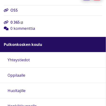
OSS
0 365
0 kommenttia
Pulkonkosken koulu
Yhteystiedot
Oppilaalle
Huoltajille
Henkilökunnalle