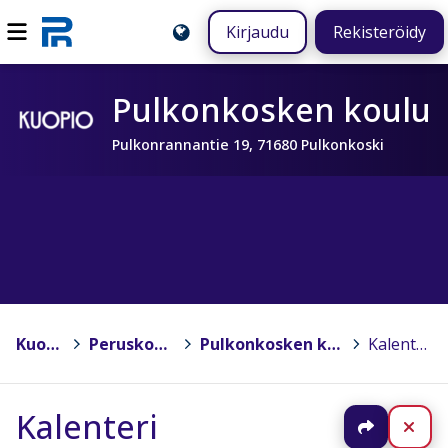
Kirjaudu
Rekisteröidy
Pulkonkosken koulu
Pulkonrannantie 19, 71680 Pulkonkoski
Kuopio
>
Peruskoulut
>
Pulkonkosken koulu
>
Kalenteri
Kalenteri
Jaa
Sul