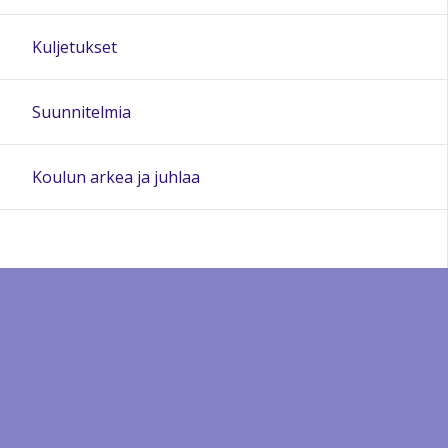
Kuljetukset
Suunnitelmia
Koulun arkea ja juhlaa
Sivun alkuun
Ohjeet
Saavutettavuus
Yksityisyydensuoja