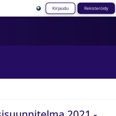
Kirjaudu
Rekisteröidy
isuunnitelma 2021 -