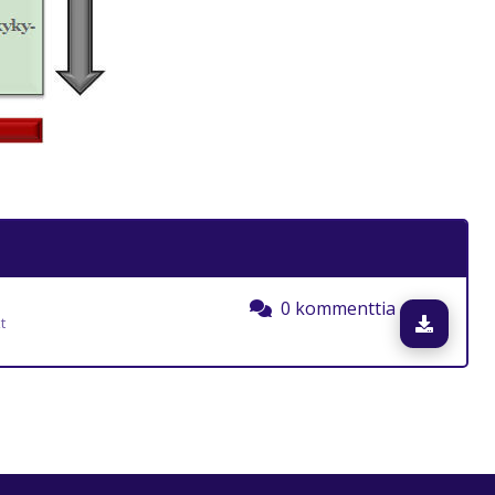
0 kommenttia
Lataa
t