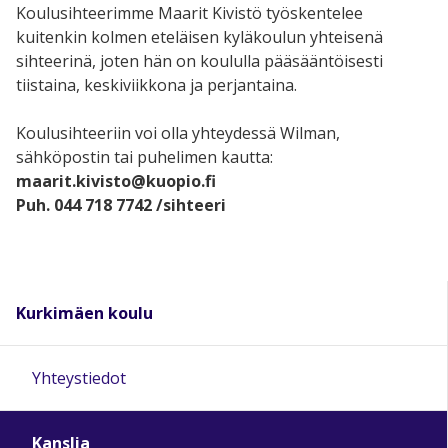
Koulusihteerimme Maarit Kivistö työskentelee
kuitenkin kolmen eteläisen kyläkoulun yhteisenä
sihteerinä, joten hän on koululla pääsääntöisesti
tiistaina, keskiviikkona ja perjantaina.
Koulusihteeriin voi olla yhteydessä Wilman,
sähköpostin tai puhelimen kautta:
maarit.kivisto@kuopio.fi
Puh. 044 718 7742 /sihteeri
Kurkimäen koulu
Yhteystiedot
Kanslia