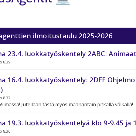
agenttien ilmoitustaulu 2025-2026
na 23.4. luokkatyöskentely 2ABC: Animaat
o 8.39
na 16.4. luokkatyöskentely: 2DEF Ohjelmoi
)
o 8.37
Wilmassa! Jutellaan tästä myös maanantain pitkällä välkällä!
na 19.3. luokkatyöskentelyä klo 9-9.45 ja 
o 8.36