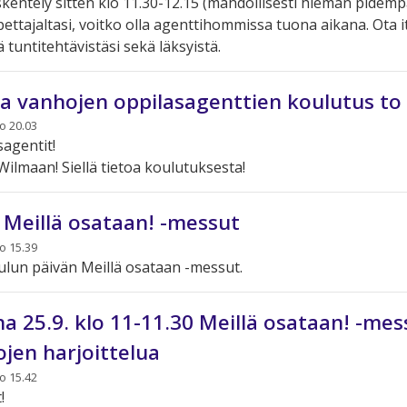
entely sitten klo 11.30-12.15 (mahdollisesti hieman pidemp
ettajaltasi, voitko olla agenttihommissa tuona aikana. Ota i
 tuntitehtävistäsi sekä läksyistä.
ja vanhojen oppilasagenttien koulutus to 
lo 20.03
agentit!
ilmaan! Siellä tietoa koulutuksesta!
. Meillä osataan! -messut
lo 15.39
ulun päivän Meillä osataan -messut.
na 25.9. klo 11-11.30 Meillä osataan! -mes
ojen harjoittelua
lo 15.42
!