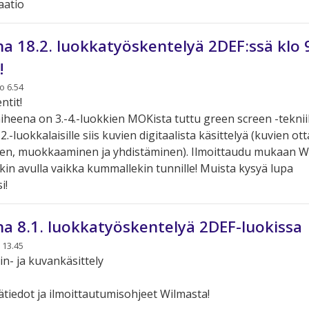
aatio
na 18.2. luokkatyöskentelyä 2DEF:ssä klo 
!
o 6.54
ntit!
iheena on 3.-4.-luokkien MOKista tuttu green screen -teknii
-luokkalaisille siis kuvien digitaalista käsittelyä (kuvien ot
nen, muokkaaminen ja yhdistäminen). Ilmoittaudu mukaan W
nkin avulla vaikka kummallekin tunnille! Muista kysyä lupa
i!
na 8.1. luokkatyöskentelyä 2DEF-luokissa
 13.45
in- ja kuvankäsittely
ätiedot ja ilmoittautumisohjeet Wilmasta!