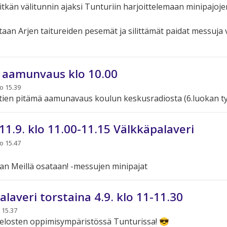
tkän välitunnin ajaksi Tunturiin harjoittelemaan minipajoje
taan Arjen taitureiden pesemät ja silittämät paidat messuja 
. aamunvaus klo 10.00
lo 15.39
tien pitämä aamunavaus koulun keskusradiosta (6.luokan ty
11.9. klo 11.00-11.15 Välkkäpalaveri
lo 15.47
an Meillä osataan! -messujen minipajat
laveri torstaina 4.9. klo 11-11.30
 15.37
elosten oppimisympäristössä Tunturissa! 😎