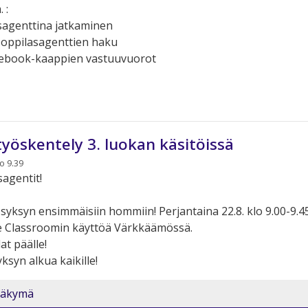
 :
sagenttina jatkaminen
 oppilasagenttien haku
book-kaappien vastuuvuorot
yöskentely 3. luokan käsitöissä
o 9.39
agentit!
syksyn ensimmäisiin hommiin! Perjantaina 22.8. klo 9.00-9.4
Classroomin käyttöä Värkkäämössä.
at päälle!
syn alkua kaikille!
näkymä