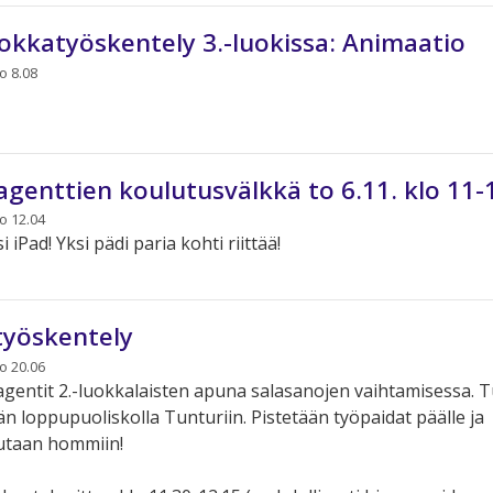
uokkatyöskentely 3.-luokissa: Animaatio
o 8.08
agenttien koulutusvälkkä to 6.11. klo 11-
lo 12.04
iPad! Yksi pädi paria kohti riittää!
yöskentely
lo 20.06
gentit 2.-luokkalaisten apuna salasanojen vaihtamisessa. 
än loppupuoliskolla Tunturiin. Pistetään työpaidat päälle ja
utaan hommiin!