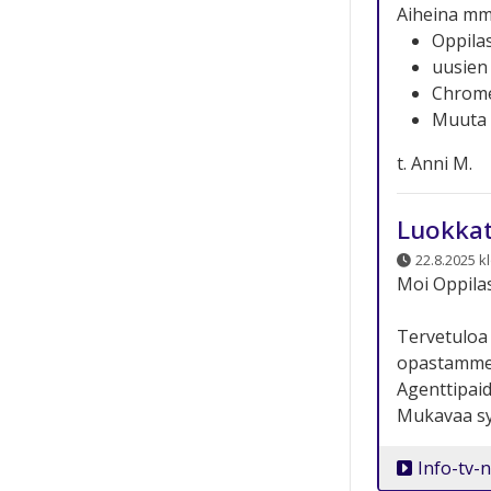
Aiheina mm.
Oppila
uusien
Chrome
Muuta
t. Anni M.
Luokkat
22.8.2025 kl
Moi Oppilas
Tervetuloa 
opastamme 
Agenttipaid
Mukavaa syk
Info-tv-