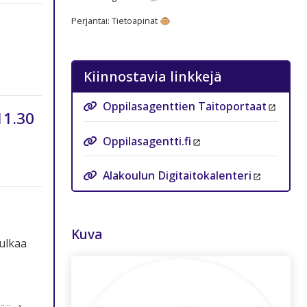
Perjantai: Tietoapinat 🐵
Kiinnostavia linkkejä
Oppilasagenttien Taitoportaat
11.30
Oppilasagentti.fi
Alakoulun Digitaitokalenteri
Kuva
Tulkaa