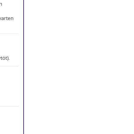
n
varten
töt).