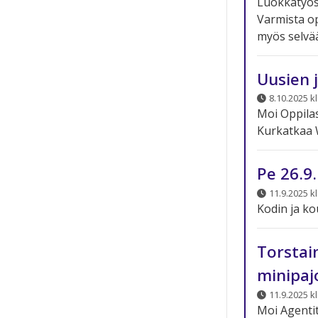
Luokkatyösk
Varmista op
myös selvää
Uusien 
8.10.2025 k
Moi Oppilas
Kurkatkaa W
Pe 26.9
11.9.2025 k
Kodin ja ko
Torstai
minipaj
11.9.2025 k
Moi Agentit