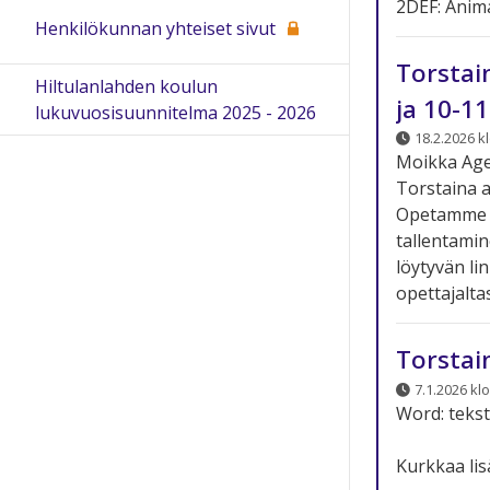
2DEF: Anim
Henkilökunnan yhteiset sivut
Torstai
Hiltulanlahden koulun
ja 10-11
lukuvuosisuunnitelma 2025 - 2026
18.2.2026 kl
Moikka Age
Torstaina a
Opetamme 2.
tallentami
löytyvän li
opettajaltas
Torstai
7.1.2026 klo
Word: tekst
Kurkkaa lis