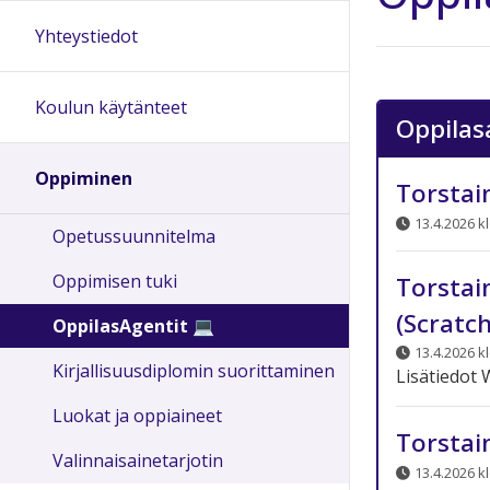
Yhteystiedot
Koulun käytänteet
Oppilas
Oppiminen
Torstai
13.4.2026 kl
Opetussuunnitelma
Oppimisen tuki
Torstai
(Scratch
OppilasAgentit 💻
13.4.2026 kl
Kirjallisuusdiplomin suorittaminen
Lisätiedot 
Luokat ja oppiaineet
Torstai
Valinnaisainetarjotin
13.4.2026 kl