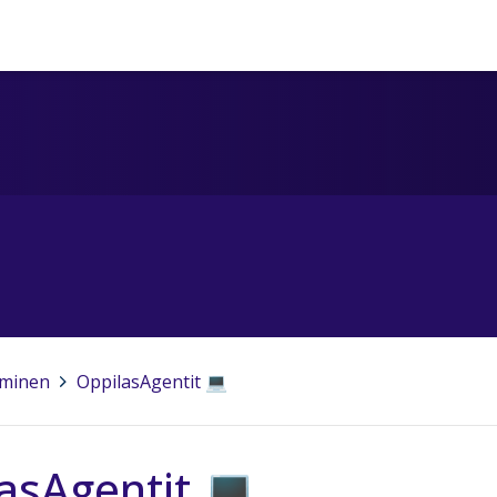
minen
>
OppilasAgentit 💻
asAgentit 💻