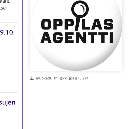
ään).
tse
9.10.
muokattu_th1g6rdi.jpeg 15.9 kt
sujen