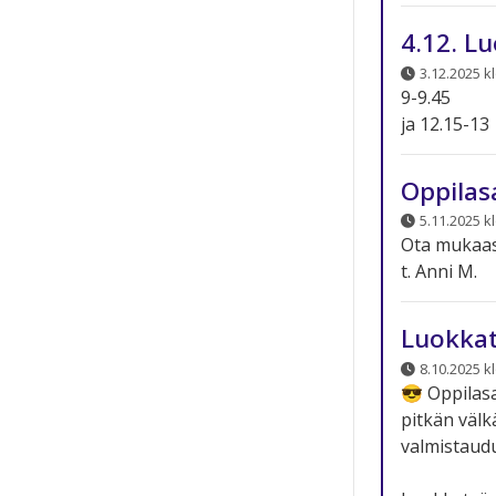
4.12. L
3.12.2025 kl
9-9.45
ja 12.15-13
Oppilas
5.11.2025 k
Ota mukaasi 
t. Anni M.
Luokkat
8.10.2025 k
😎 Oppilasa
pitkän välk
valmistaud