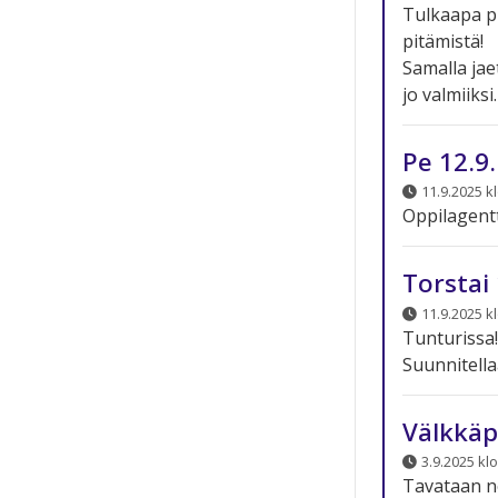
Tulkaapa pi
pitämistä!
Samalla jae
jo valmiiksi.
Pe 12.9
11.9.2025 k
Oppilagent
Torstai 
11.9.2025 k
Tunturissa!
Suunnitella
Välkkäpa
3.9.2025 klo
Tavataan n